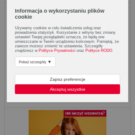
Układ moczowy
Informacja o wykorzystaniu plików
cookie
Używamy cookies w celu świadczenia usług oraz
prowadzenia statystyk. Korzystanie z witryny bez zmiany
ustawień Twojej przeglądarki oznacza, że będą one
umieszczane w Twoim urządzeniu końcowym. Pamiętaj, że
zawsze możesz zmienić te ustawienia. Szczegóły
znajdziesz w
Polityce Prywatności
oraz
Polityce RODO
.
▼
Pokaż szczegóły
Jak wspomóc sprawność seksualną
mężczyzny?
Zapisz preferencje
Sprawność seksualna jest jedną z istotnych, z punktu widzenia
fizjologii i komfortu psychicznego, formą aktywności mężczyzn.
Akceptuj wszystkie
Niestety zwiększa się liczba...
Jak leczyć wszawicę?