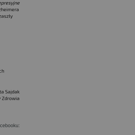
epresyjne
zheimera
zaszły
ch
ta Sajdak
y Zdrowia
acebooku: