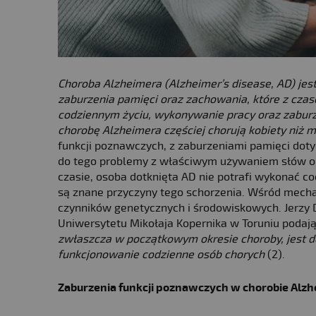
Choroba Alzheimera (Alzheimer’s disease, AD) je
zaburzenia pamięci oraz zachowania, które z cza
codziennym życiu, wykonywanie pracy oraz zaburz
chorobę Alzheimera częściej chorują kobiety niż 
funkcji poznawczych, z zaburzeniami pamięci dot
do tego problemy z właściwym używaniem słów ora
czasie, osoba dotknięta AD nie potrafi wykonać 
są znane przyczyny tego schorzenia. Wśród mecha
czynników genetycznych i środowiskowych. Jerzy D
Uniwersytetu Mikołaja Kopernika w Toruniu podają
zwłaszcza w początkowym okresie choroby, jest de
funkcjonowanie codzienne osób chorych
(2).
Zaburzenia funkcji poznawczych w chorobie Alz