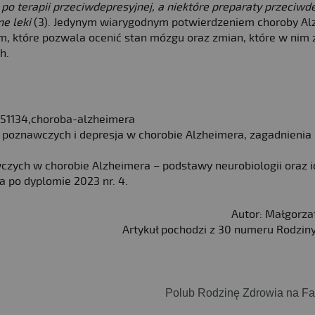
po terapii przeciwdepresyjnej, a niektóre preparaty przeciwd
ne leki
(3). Jedynym wiarygodnym potwierdzeniem choroby Al
 które pozwala ocenić stan mózgu oraz zmian, które w nim 
h.
151134,choroba-alzheimera
ji poznawczych i depresja w chorobie Alzheimera, zagadnienia
wczych w chorobie Alzheimera – podstawy neurobiologii oraz i
 po dyplomie 2023 nr. 4.
Autor: Małgorza
Artykuł pochodzi z 30 numeru Rodzin
Polub Rodzinę Zdrowia na F