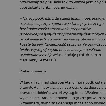
przeciwdepresyjne. Jeśli tak, to ważne jest, aby ni
upośledzały funkcji poznawczych.
– Należy podkreślić, że dzięki lekom nootropowy
uzyskuje się często poprawę stanu psychicznego
bez konieczności stosowania preparatów
przeciwdepresyjnych czy przeciwpsychotycznych i
uspokajających, co generuje niewątpliwie mniejsz
koszty terapii. Konieczność stosowania powyższy
leków występuje tylko przy znacznym nasileniu
wymienionych objawów
– dodaje prof. dr hab. n.
med. Jerzy Leszek (3).
Podsumowanie
W badaniach nad chorobą Alzheimera podkreśla si
przewlekła i nawracającą depresja oraz depresja 
prawdopodobieństwo jej wystąpienia. Wzajemne za
wyjaśnione. Badania epidemiologiczne potwierdza
Alzheimera, sama zaś depresja może zapowiadać wy