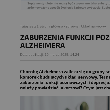
Tutaj jesteś:
Strona główna
›
Zdrowie
›
Układ nerwowy
ZABURZENIA FUNKCJI PO
ALZHEIMERA
Data publikacji:
10 marca 2025, 14:24
Chorobę Alzheimera zalicza się do grupy 
komórek budujących układ nerwowy. Tej ne
zaburzenia funkcji poznawczych i depresja.
należy powiedzieć lekarzowi? Czym jest c