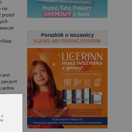
i
e na
t przed
nych
.
nawcze
Poradnik o wszawicy
ślają
KLIKNIJ, ABY POBRAĆ PORADNK
 jest
 pacjent
a jedna
cza
iki
raz
ju
 z
źniejszym
 w
ych w