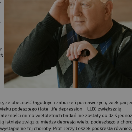
e
m
e
ch
ę, że obecność łagodnych zaburzeń poznawczych, wiek pacje
wieku podeszłego (late-life depression – LLD) zwiększają
leżności mimo wieloletnich badań nie zostały do dziś jedno
ją istnieje związku między depresją wieku podeszłego a chor
stąpienie tej choroby. Prof. Jerzy Leszek podkreśla również,