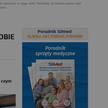
Poradnik Silmed
OBIE
KLIKNIJ, ABY POBRAĆ PORADNK
O czym