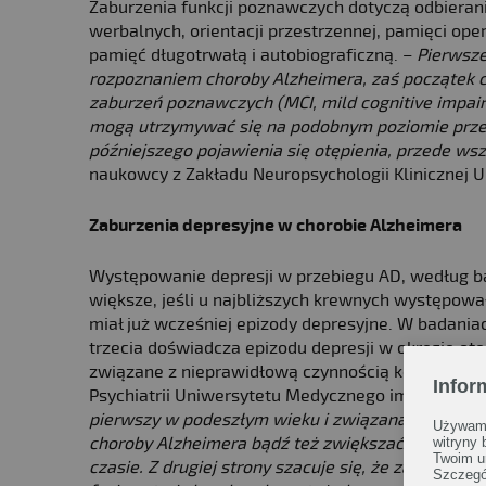
Zaburzenia funkcji poznawczych dotyczą odbierania 
werbalnych, orientacji przestrzennej, pamięci ope
pamięć długotrwałą i autobiograficzną. –
Pierwsze
rozpoznaniem choroby Alzheimera, zaś początek 
zaburzeń poznawczych (MCI, mild cognitive impai
mogą utrzymywać się na podobnym poziomie przez
późniejszego pojawienia się otępienia, przede ws
naukowcy z Zakładu Neuropsychologii Klinicznej U
Zaburzenia depresyjne w chorobie Alzheimera
Występowanie depresji w przebiegu AD, według ba
większe, jeśli u najbliższych krewnych występowa
miał już wcześniej epizody depresyjne. W badania
trzecia doświadcza epizodu depresji w okresie ot
związane z nieprawidłową czynnością kory czołowej 
Infor
Psychiatrii Uniwersytetu Medycznego im. Piastów
pierwszy w podeszłym wieku i związana z osłabie
Używamy
choroby Alzheimera bądź też zwiększać prawdopo
witryny
Twoim u
czasie. Z drugiej strony szacuje się, że zaburze
Szczegó