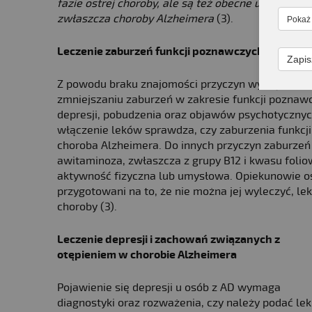
fazie ostrej choroby, ale są też obecne u 44% chor
zwłaszcza choroby Alzheimera
(3).
Pokaż
Leczenie zaburzeń funkcji poznawczych w choro
Zapis
Z powodu braku znajomości przyczyn występowani
zmniejszaniu zaburzeń w zakresie funkcji poznawc
depresji, pobudzenia oraz objawów psychotycznych
włączenie leków sprawdza, czy zaburzenia funkcji
choroba Alzheimera. Do innych przyczyn zaburzeń
awitaminoza, zwłaszcza z grupy B12 i kwasu foli
aktywność fizyczna lub umysłowa. Opiekunowie os
przygotowani na to, że nie można jej wyleczyć, le
choroby (3).
Leczenie depresji i zachowań związanych z
otępieniem w chorobie Alzheimera
Pojawienie się depresji u osób z AD wymaga
diagnostyki oraz rozważenia, czy należy podać lek