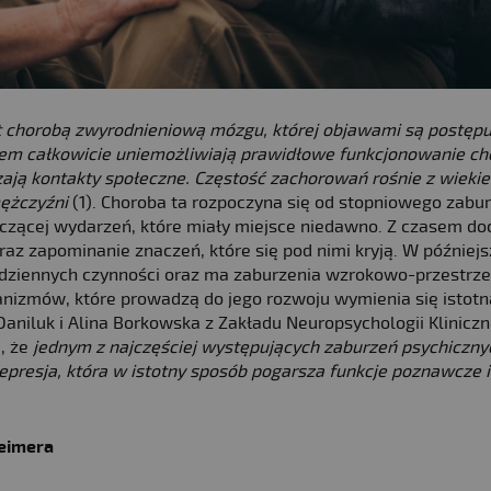
st chorobą zwyrodnieniową mózgu, której objawami są postęp
sem całkowicie uniemożliwiają prawidłowe funkcjonowanie c
ają kontakty społeczne. Częstość zachorowań rośnie z wieki
mężczyźni
(1). Choroba ta rozpoczyna się od stopniowego zabu
yczącej wydarzeń, które miały miejsce niedawno. Z czasem d
z zapominanie znaczeń, które się pod nimi kryją. W później
codziennych czynności oraz ma zaburzenia wzrokowo-przestrze
nizmów, które prowadzą do jego rozwoju wymienia się istotn
aniluk i Alina Borkowska z Zakładu Neuropsychologii Kliniczn
, że
jednym z najczęściej występujących zaburzeń psychiczny
presja, która w istotny sposób pogarsza funkcje poznawcze i
heimera