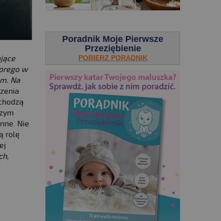
.
Poradnik Moje Pierwsze
Przeziębienie
POBIERZ PORADNIK
ujące
horego w
em. Na
rzenia
ochodzą
szym
nne. Nie
ą rolę
ej
ch,