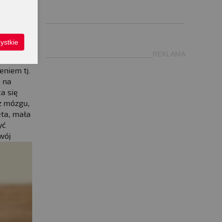
nego,
.
___________________________________
ystkie
___________________________REKLAMA
eniem tj.
ę na
a się
z mózgu,
eta, mała
yć
wój