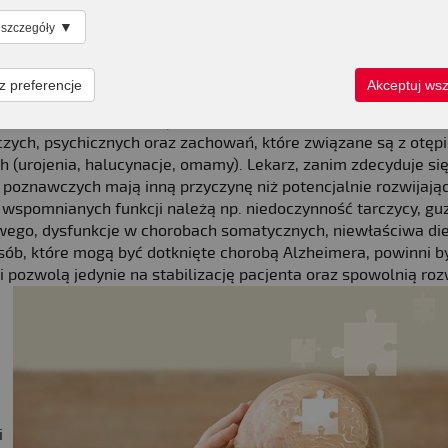
ych w fazie remisji, niezależnie od istnienia podłoża organicz
▼
 szczegóły
bie Alzheimera
z preferencje
Akceptuj wsz
a AD leczenie ma wyłącznie charakter objawowy. Polega na
zych, psychicznych oraz zachowań, które związane są z otępi
 (urojenia, halucynacje, omamy). Lekarz, zanim zdecyduje si
 poznawczych mają inną przyczynę niż potencjalnie rozwijając
 wspomnianych funkcji należą np. niedoczynność tarczycy, gu
owego, dysfunkcje w chorobach somatycznych, niewłaściwa di
ób, które mogą być dotknięte chorobą Alzheimera, powinni b
ki pozwolą jedynie na stabilizację pacjenta oraz spowolnią roz
i