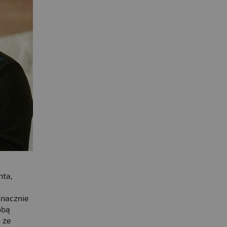
nta,
znacznie
obą
 że