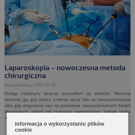
Laparoskopia – nowoczesna metoda
chirurgiczna
Data publikacji: 2016-12-18
Postęp medycyny dotyczy wszystkich jej dziedzin. Możemy
dostrzec go, gdy lekarz zmienia nasze leki na nowocześniejsze
albo gdy diagnozuje nas na podstawie zaawansowanych badań
obrazowych, takich jak rezonans magnetyczny. Jednak chyba
nigdzie nowoczesna medycyna nie jest tak istotna jak w chirurgii.
Informacja o wykorzystaniu plików
cookie