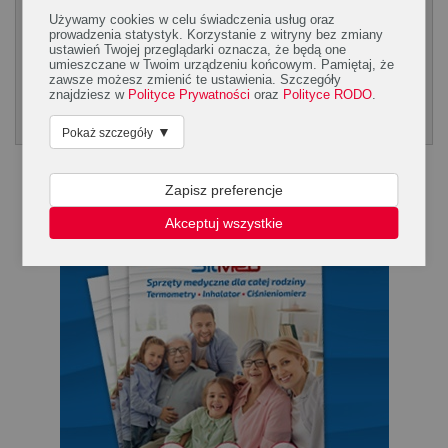
CZYTAJ WIĘCEJ!
Używamy cookies w celu świadczenia usług oraz
prowadzenia statystyk. Korzystanie z witryny bez zmiany
ustawień Twojej przeglądarki oznacza, że będą one
umieszczane w Twoim urządzeniu końcowym. Pamiętaj, że
zawsze możesz zmienić te ustawienia. Szczegóły
1
2
3
DALEJ
znajdziesz w
Polityce Prywatności
oraz
Polityce RODO
.
Poradnik Silmed
KLIKNIJ, ABY POBRAĆ PORADNK
▼
Pokaż szczegóły
Zapisz preferencje
Akceptuj wszystkie