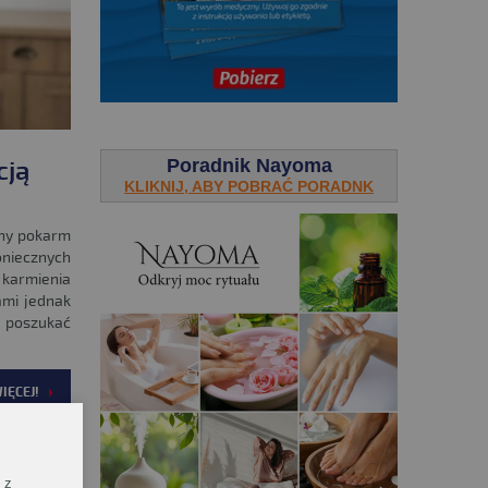
.
Poradnik Nayoma
cją
KLIKNIJ, ABY POBRAĆ PORADNK
lny pokarm
oniecznych
karmienia
ami jednak
 poszukać
IĘCEJ!
 z