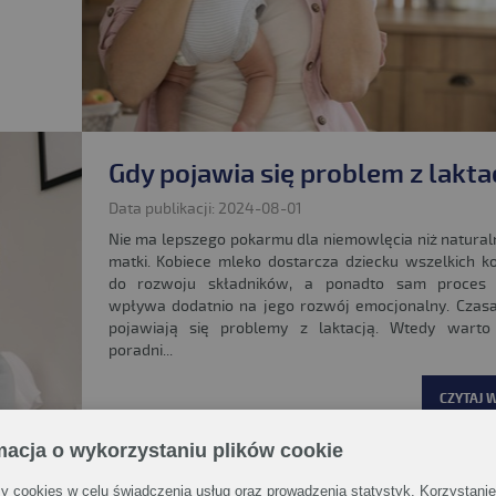
Gdy pojawia się problem z lakta
Data publikacji: 2024-08-01
Nie ma lepszego pokarmu dla niemowlęcia niż natura
matki. Kobiece mleko dostarcza dziecku wszelkich k
do rozwoju składników, a ponadto sam proces 
wpływa dodatnio na jego rozwój emocjonalny. Czas
pojawiają się problemy z laktacją. Wtedy warto
poradni...
CZYTAJ W
macja o wykorzystaniu plików cookie
 cookies w celu świadczenia usług oraz prowadzenia statystyk. Korzystanie