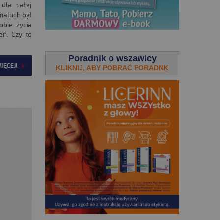
 dla całej
 maluch był
obie życia
eń. Czy to
.
Poradnik o wszawicy
IĘCEJ!
KLIKNIJ, ABY POBRAĆ PORADNK