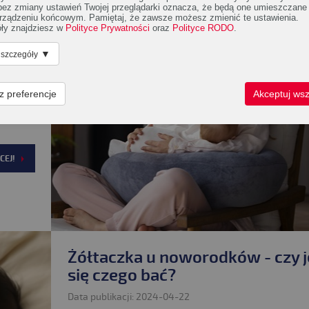
 bez zmiany ustawień Twojej przeglądarki oznacza, że będą one umieszczane
rządzeniu końcowym. Pamiętaj, że zawsze możesz zmienić te ustawienia.
go
ły znajdziesz w
Polityce Prywatności
oraz
Polityce RODO
.
▼
 szczegóły
ystkich
z preferencje
Akceptuj wsz
ak długo
zgodni –
CEJ!
Żółtaczka u noworodków - czy j
się czego bać?
Data publikacji: 2024-04-22