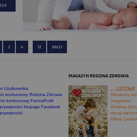
CEJ!
3
4
...
12
DALEJ
MAGAZYN RODZINA ZDROWIA
n Użytkownika
CZYTAJ!
in konkursowy Rodzina Zdrowia
Wiosenny nu
in konkursowy FarmaProfit
magazynu
a prywatności fanpage Facebook
Rodzina Zdro
 prywatności
wersji elektro
Kliknij i pobie