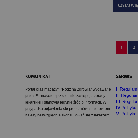
CZYTAJ WIĘ
1
2
KOMUNIKAT
SERWIS
I
Regulami
Portal oraz magazyn "Rodzina Zdrowia" wydawane
II
Regulam
przez Farmacore sp z o.o.. nie zastępują porady
III
Regulam
lekarskiej i stanowią jedynie źródło informacji. W
IV
Polityk
przypadku pojawienia się problemów ze zdrowiem
V
Polityka
należy bezwzględnie skonsultować się z lekarzem.