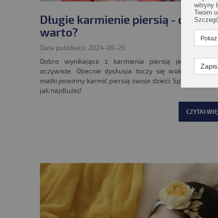
witryny
Twoim u
Długie karmienie piersią - dlacze
Szczegó
warto?
Pokaż
Data publikacji: 2024-05-25
Dobro wynikające z karmienia piersią jest dla wsz
Zapis
oczywiste. Obecnie dyskusja toczy się wokół tego, j
matki powinny karmić piersią swoje dzieci. Specjaliści są 
jak najdłużej!
CZYTAJ WIĘ