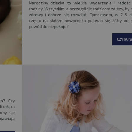
Narodziny dziecka to wielkie wydarzenie i radość
rodziny. Wszystkim, a szczególnie rodzicom zależy, by
zdrowy i dobrze się rozwijał. Tymczasem, w 2-3 d
często na skórze noworodka pojawia się żółty odci
powód do niepokoju?
CZYTAJ W
go? Czy
 tak, to
amy się
ojawiają