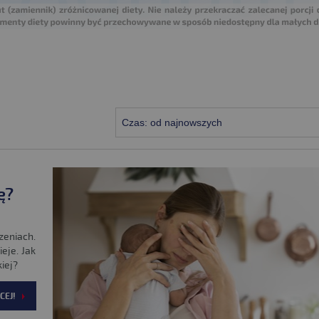
Czas: od najnowszych
ę?
zeniach.
eje. Jak
iej?
CEJ!