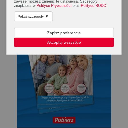
zawsze możesz zmienić te ustawienia. Szczegóły
znajdziesz w
Polityce Prywatności
oraz
Polityce RODO
.
▼
Pokaż szczegóły
Zapisz preferencje
Akceptuj wszystkie