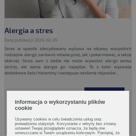
Alergia a stres
Data publikacji: 2026-02-05
Stres w sposób zdecydowany wpływa na objawy wszystkich
rodzajów alergii, zarówno inhalacyjnej, jak i pokarmowej, a także
skórnej. Stres sam z siebie nie może wywołać alergii sensu
stricto, ale sama alergia go napędza. To z kolei wyzwala
dodatkowe ilości histaminy i następuje nasilenie objawów...
CZYTAJ WIĘCEJ!
Informacja o wykorzystaniu plików
cookie
1
2
3
4
...
11
DALEJ
Używamy cookies w celu świadczenia usług oraz
Poradnik Silmed
prowadzenia statystyk. Korzystanie z witryny bez zmiany
ustawień Twojej przeglądarki oznacza, że będą one
KLIKNIJ, ABY POBRAĆ PORADNK
umieszczane w Twoim urządzeniu końcowym. Pamiętaj, że