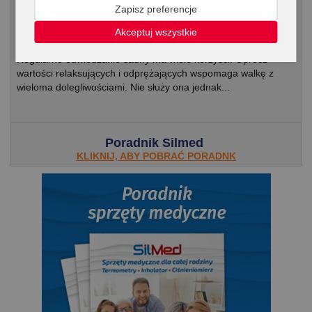
Komu sauna nie służy? Czy korzystanie z
Zapisz preferencje
sauny może wpłynąć negatywnie na nasze
Akceptuj wszystkie
zdrowie?
Regularne odwiedzanie sauny ma wiele korzyści. Oprócz
wartości relaksujących i odprężających wspomaga walkę z
wieloma dolegliwościami. Nie służy ona jednak...
Poradnik Silmed
KLIKNIJ, ABY POBRAĆ PORADNK