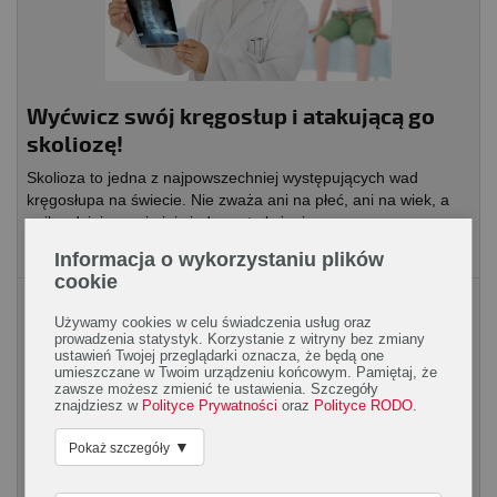
Wyćwicz swój kręgosłup i atakującą go
skoliozę!
Skolioza to jedna z najpowszechniej występujących wad
kręgosłupa na świecie. Nie zważa ani na płeć, ani na wiek, a
najbardziej sprzyja jej siedzący tryb życia...
Informacja o wykorzystaniu plików
cookie
Piękne ciało
Używamy cookies w celu świadczenia usług oraz
prowadzenia statystyk. Korzystanie z witryny bez zmiany
ustawień Twojej przeglądarki oznacza, że będą one
umieszczane w Twoim urządzeniu końcowym. Pamiętaj, że
zawsze możesz zmienić te ustawienia. Szczegóły
znajdziesz w
Polityce Prywatności
oraz
Polityce RODO
.
▼
Pokaż szczegóły