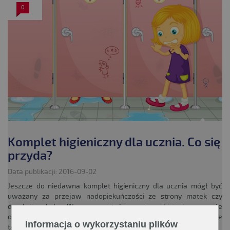
0
Komplet higieniczny dla ucznia. Co się
przyda?
Data publikacji: 2016-09-02
Jeszcze do niedawna komplet higieniczny dla ucznia mógł być
uważany za przejaw nadopiekuńczości ze strony matek czy
dyrekcji szkoły. W rzeczywistości, zestaw higieniczny może
odegrać ogromną rolę nie tylko w kwestii edukacji ucznia, ale
Informacja o wykorzystaniu plików
także jego zdrowia.