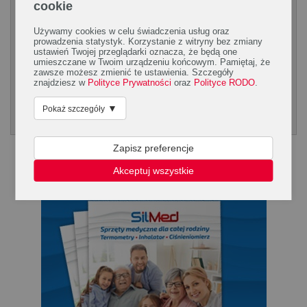
cookie
Używamy cookies w celu świadczenia usług oraz
prowadzenia statystyk. Korzystanie z witryny bez zmiany
CZYTAJ WIĘCEJ!
ustawień Twojej przeglądarki oznacza, że będą one
umieszczane w Twoim urządzeniu końcowym. Pamiętaj, że
zawsze możesz zmienić te ustawienia. Szczegóły
znajdziesz w
Polityce Prywatności
oraz
Polityce RODO
.
1
2
3
DALEJ
▼
Pokaż szczegóły
Poradnik Silmed
KLIKNIJ, ABY POBRAĆ PORADNK
Zapisz preferencje
Akceptuj wszystkie