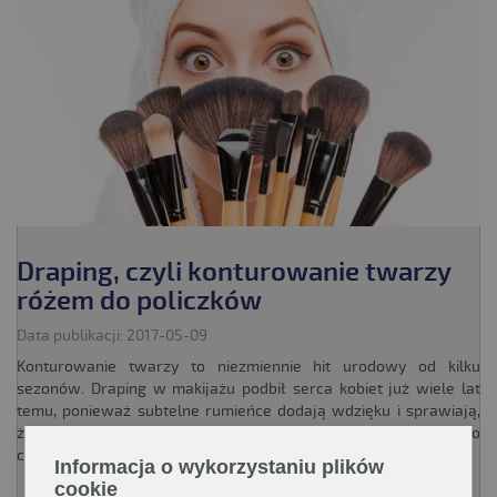
Draping, czyli konturowanie twarzy
różem do policzków
Data publikacji: 2017-05-09
Konturowanie twarzy to niezmiennie hit urodowy od kilku
sezonów. Draping w makijażu podbił serca kobiet już wiele lat
temu, ponieważ subtelne rumieńce dodają wdzięku i sprawiają,
że twarz wydaje się bardziej promienna i wypoczęta. Ostatnio
coraz większym zainteresowaniem cieszy się także metoda...
Informacja o wykorzystaniu plików
cookie