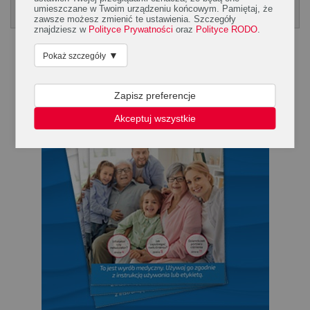
Poradnik Silmed
umieszczane w Twoim urządzeniu końcowym. Pamiętaj, że
KLIKNIJ, ABY POBRAĆ PORADNK
zawsze możesz zmienić te ustawienia. Szczegóły
znajdziesz w
Polityce Prywatności
oraz
Polityce RODO
.
▼
Pokaż szczegóły
Zapisz preferencje
Akceptuj wszystkie