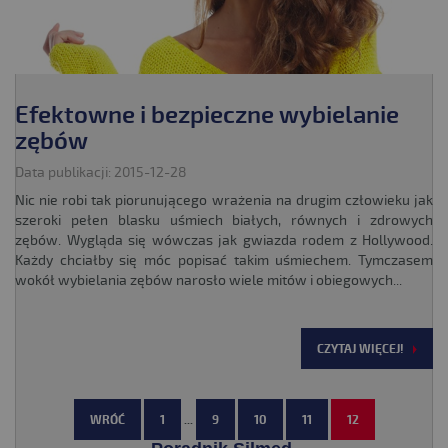
Efektowne i bezpieczne wybielanie
zębów
Data publikacji: 2015-12-28
Nic nie robi tak piorunującego wrażenia na drugim człowieku jak
szeroki pełen blasku uśmiech białych, równych i zdrowych
zębów. Wygląda się wówczas jak gwiazda rodem z Hollywood.
Każdy chciałby się móc popisać takim uśmiechem. Tymczasem
wokół wybielania zębów narosło wiele mitów i obiegowych...
CZYTAJ WIĘCEJ!
WRÓĆ
1
...
9
10
11
12