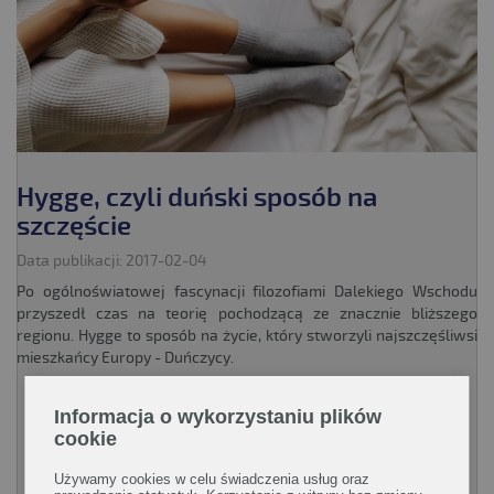
Hygge, czyli duński sposób na
szczęście
Data publikacji: 2017-02-04
Po ogólnoświatowej fascynacji filozofiami Dalekiego Wschodu
przyszedł czas na teorię pochodzącą ze znacznie bliższego
regionu. Hygge to sposób na życie, który stworzyli najszczęśliwsi
mieszkańcy Europy - Duńczycy.
Informacja o wykorzystaniu plików
CZYTAJ WIĘCEJ!
cookie
Używamy cookies w celu świadczenia usług oraz