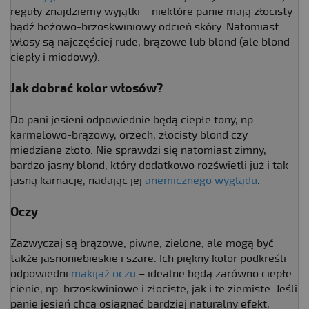
reguły znajdziemy wyjątki – niektóre panie mają złocisty
bądź beżowo-brzoskwiniowy odcień skóry. Natomiast
włosy są najczęściej rude, brązowe lub blond (ale blond
ciepły i miodowy).
Jak dobrać kolor włosów?
Do pani jesieni odpowiednie będą ciepłe tony, np.
karmelowo-brązowy, orzech, złocisty blond czy
miedziane złoto. Nie sprawdzi się natomiast zimny,
bardzo jasny blond, który dodatkowo rozświetli już i tak
jasną karnację, nadając jej
anemicznego wyglądu
.
Oczy
Zazwyczaj są brązowe, piwne, zielone, ale mogą być
także jasnoniebieskie i szare. Ich piękny kolor podkreśli
odpowiedni
makijaż oczu
– idealne będą zarówno ciepłe
cienie, np. brzoskwiniowe i złociste, jak i te ziemiste. Jeśli
panie jesień chcą osiągnąć bardziej naturalny efekt,