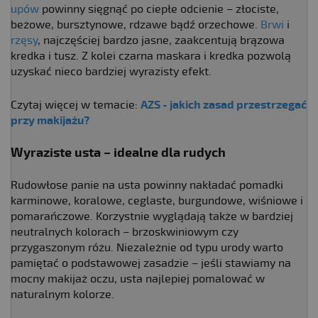
upów
powinny sięgnąć po ciepłe odcienie – złociste,
beżowe, bursztynowe, rdzawe bądź orzechowe.
Brwi
i
rzęsy
, najczęściej bardzo jasne, zaakcentują brązowa
kredka i tusz. Z kolei czarna maskara i kredka pozwolą
uzyskać nieco bardziej wyrazisty efekt.
Czytaj więcej w temacie:
AZS - jakich zasad przestrzegać
przy makijażu?
Wyraziste usta – idealne dla rudych
Rudowłose panie na usta powinny nakładać pomadki
karminowe, koralowe, ceglaste, burgundowe, wiśniowe i
pomarańczowe. Korzystnie wyglądają także w bardziej
neutralnych kolorach – brzoskwiniowym czy
przygaszonym różu. Niezależnie od typu urody warto
pamiętać o podstawowej zasadzie – jeśli stawiamy na
mocny makijaż oczu, usta najlepiej pomalować w
naturalnym kolorze.