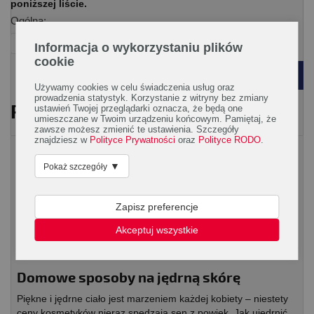
poniższej liście.
Ogólna:
kobieta
uroda
Informacja o wykorzystaniu plików
cookie
POWRÓT
Używamy cookies w celu świadczenia usług oraz
prowadzenia statystyk. Korzystanie z witryny bez zmiany
PRZECZYTAJ RÓWNIEŻ
ustawień Twojej przeglądarki oznacza, że będą one
umieszczane w Twoim urządzeniu końcowym. Pamiętaj, że
zawsze możesz zmienić te ustawienia. Szczegóły
znajdziesz w
Polityce Prywatności
oraz
Polityce RODO
.
Piękne ciało
▼
Pokaż szczegóły
Zapisz preferencje
Akceptuj wszystkie
Domowe sposoby na jędrną skórę
Piękne i jędrne ciało jest marzeniem każdej kobiety – niestety
ceny kosmetyków nieraz spędzają sen z powiek. Jak ujędrnić