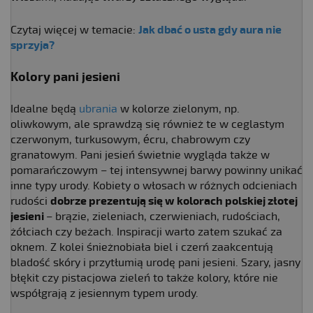
Czytaj więcej w temacie:
Jak dbać o usta gdy aura nie
sprzyja?
Kolory pani jesieni
Idealne będą
ubrania
w kolorze zielonym, np.
oliwkowym, ale sprawdzą się również te w ceglastym
czerwonym, turkusowym, écru, chabrowym czy
granatowym. Pani jesień świetnie wygląda także w
pomarańczowym – tej intensywnej barwy powinny unikać
inne typy urody. Kobiety o włosach w różnych odcieniach
rudości
dobrze prezentują się w kolorach polskiej złotej
jesieni
– brązie, zieleniach, czerwieniach, rudościach,
żółciach czy beżach. Inspiracji warto zatem szukać za
oknem. Z kolei śnieżnobiała biel i czerń zaakcentują
bladość skóry i przytłumią urodę pani jesieni. Szary, jasny
błękit czy pistacjowa zieleń to także kolory, które nie
współgrają z jesiennym typem urody.