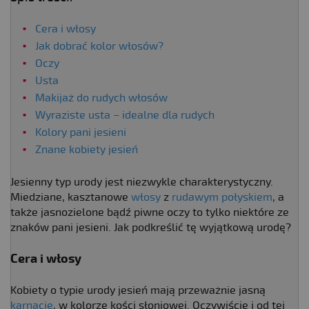
Cera i włosy
Jak dobrać kolor włosów?
Oczy
Usta
Makijaż do rudych włosów
Wyraziste usta – idealne dla rudych
Kolory pani jesieni
Znane kobiety jesień
Jesienny typ urody jest niezwykle charakterystyczny.
Miedziane, kasztanowe
włosy
z
rudawym połyskiem
, a
także jasnozielone bądź piwne oczy to tylko niektóre ze
znaków pani jesieni. Jak podkreślić tę wyjątkową urodę?
Cera i włosy
Kobiety o typie urody jesień mają przeważnie jasną
karnację
, w kolorze kości słoniowej. Oczywiście i od tej