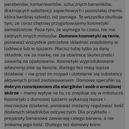
parabenów, konserwantów, sztucznych barwników,
drażniących substancji zapachowych i pozostałej chemii,
która bardziej szkodzi, niż pomaga. To wszystko skutkuje
tym, że coraz chętniej przygotowujemy kosmetyki
samodzielnie. Poza tym, że wymaga to czasu, nie ma
żadnych innych minusów.
Domowe kosmetyki są tanie
,
ponieważ wszystkie potrzebne składniki znajdziemy w
lodówce lub w spiżarni. Płacisz tutaj tylko za dany
składnik, nie za markę, nie za obietnicę skuteczności
zawartą na opakowaniu. Kosmetyki wyprodukowane
własnoręcznie są świeże, dlatego też mają lepsze
działanie – nie grozi im rozpad i ulotnienie się substancji
aktywnych przed zastosowaniem. Domowe specyfiki są
dobrym rozwiązaniem dla alergików i osób o wrażliwej
skórze
– mamy wpływ na to, co znajduje się w miksturze.
Kosmetyki z domowej spiżarni wykazują lepsze i
mocniejsze działanie, ponieważ możemy regulować ilość
dodanych składników odżywczych. Dla przykładu –
preparaty bananowe zawierają całego banana, a nie
znikomą jego ilość. Dlatego też domowy krem