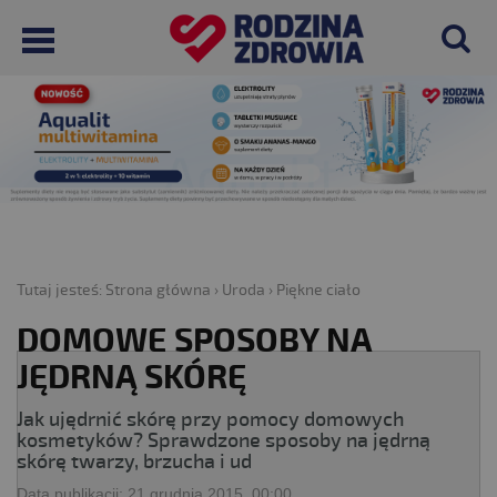
Tutaj jesteś:
Strona główna
›
Uroda
›
Piękne ciało
DOMOWE SPOSOBY NA
JĘDRNĄ SKÓRĘ
Jak ujędrnić skórę przy pomocy domowych
kosmetyków? Sprawdzone sposoby na jędrną
skórę twarzy, brzucha i ud
Data publikacji:
21 grudnia 2015, 00:00