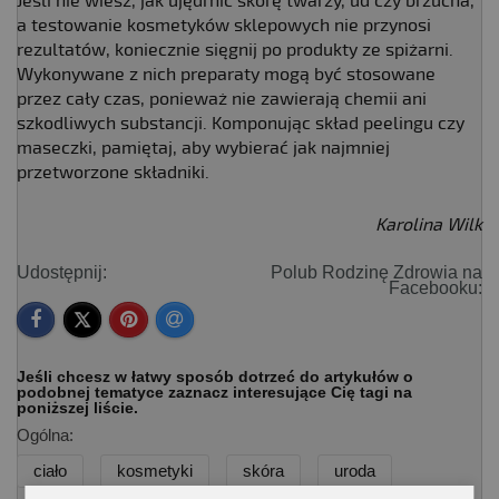
Jeśli nie wiesz, jak ujędrnić skórę twarzy, ud czy brzucha,
a testowanie kosmetyków sklepowych nie przynosi
rezultatów, koniecznie sięgnij po produkty ze spiżarni.
Wykonywane z nich preparaty mogą być stosowane
przez cały czas, ponieważ nie zawierają chemii ani
szkodliwych substancji. Komponując skład peelingu czy
maseczki, pamiętaj, aby wybierać jak najmniej
przetworzone składniki.
Karolina Wilk
Udostępnij:
Polub Rodzinę Zdrowia na
Facebooku:
Jeśli chcesz w łatwy sposób dotrzeć do artykułów o
podobnej tematyce zaznacz interesujące Cię tagi na
poniższej liście.
Ogólna:
ciało
kosmetyki
skóra
uroda