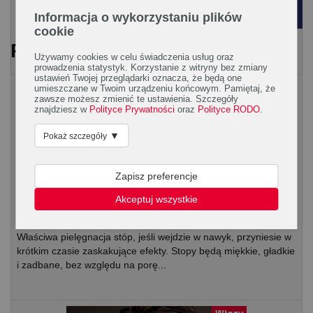
POWRÓT
Informacja o wykorzystaniu plików
cookie
PRZECZYTAJ RÓWNIEŻ
Używamy cookies w celu świadczenia usług oraz
prowadzenia statystyk. Korzystanie z witryny bez zmiany
ustawień Twojej przeglądarki oznacza, że będą one
Dłonie i stopy
umieszczane w Twoim urządzeniu końcowym. Pamiętaj, że
zawsze możesz zmienić te ustawienia. Szczegóły
znajdziesz w
Polityce Prywatności
oraz
Polityce RODO
.
▼
Pokaż szczegóły
Zapisz preferencje
Akceptuj wszystkie
Właściwa pielęgnacja stóp przez cały rok
Właściwa pielęgnacja stóp, jeśli wejdzie w nawyk, przyniesie w
krótkim czasie zaskakujące efekty. Stopy będą miękkie, gładkie
i zadbane, bez względu na porę...