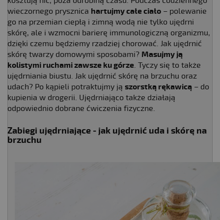
kosztują nic, poza odrobiną czasu. Podczas codziennego
wieczornego prysznica
hartujmy całe ciało
– polewanie
go na przemian ciepłą i zimną wodą nie tylko ujędrni
skórę, ale i wzmocni barierę immunologiczną organizmu,
dzięki czemu będziemy rzadziej chorować. Jak ujędrnić
skórę twarzy domowymi sposobami?
Masujmy ją
kolistymi ruchami zawsze ku górze
. Tyczy się to także
ujędrniania biustu. Jak ujędrnić skórę na brzuchu oraz
udach? Po kąpieli potraktujmy ją
szorstką rękawicą
– do
kupienia w drogerii. Ujędrniająco także działają
odpowiednio dobrane ćwiczenia fizyczne.
Zabiegi ujędrniające - jak ujędrnić uda i skórę na
brzuchu