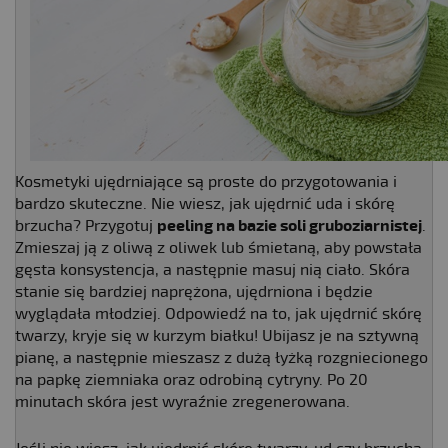
Kosmetyki ujędrniające są proste do przygotowania i
bardzo skuteczne. Nie wiesz, jak ujędrnić uda i skórę
brzucha? Przygotuj
peeling na bazie soli gruboziarnistej
.
Zmieszaj ją z oliwą z oliwek lub śmietaną, aby powstała
gęsta konsystencja, a następnie masuj nią ciało. Skóra
stanie się bardziej naprężona, ujędrniona i będzie
wyglądała młodziej. Odpowiedź na to, jak ujędrnić skórę
twarzy, kryje się w kurzym białku! Ubijasz je na sztywną
pianę, a następnie mieszasz z dużą łyżką rozgniecionego
na papkę ziemniaka oraz odrobiną cytryny. Po 20
minutach skóra jest wyraźnie zregenerowana.