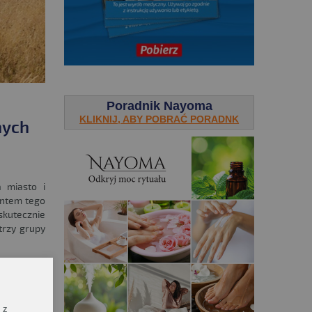
.
Poradnik Nayoma
KLIKNIJ, ABY POBRAĆ PORADNK
nych
 miasto i
entem tego
skutecznie
trzy grupy
IĘCEJ!
 z