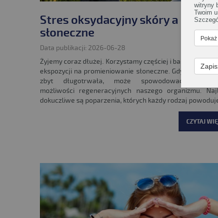
witryny
Twoim u
Stres oksydacyjny skóry a promie
Szczegó
słoneczne
Pokaż
Data publikacji: 2026-06-28
Żyjemy coraz dłużej. Korzystamy częściej i bardziej inten
Zapis
ekspozycji na promieniowanie słoneczne. Gdy ta ekspozy
zbyt długotrwała, może spowodować wyczerp
możliwości regeneracyjnych naszego organizmu. Najb
dokuczliwe są poparzenia, których każdy rodzaj powoduje.
CZYTAJ WIĘ