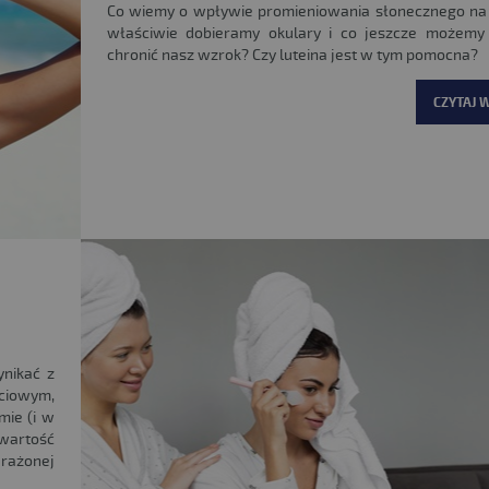
Co wiemy o wpływie promieniowania słonecznego na
właściwie dobieramy okulary i co jeszcze możemy 
chronić nasz wzrok? Czy luteina jest w tym pomocna?
CZYTAJ W
ynikać z
iowym,
mie (i w
wartość
arażonej