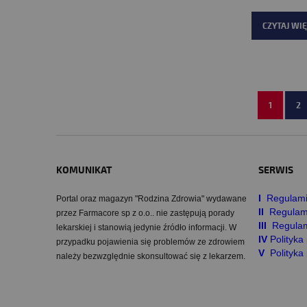
CZYTAJ WIĘ
1
2
KOMUNIKAT
SERWIS
I
Regulami
Portal oraz magazyn "Rodzina Zdrowia" wydawane
II
Regulam
przez Farmacore sp z o.o.. nie zastępują porady
III
Regulam
lekarskiej i stanowią jedynie źródło informacji. W
IV
Polityk
przypadku pojawienia się problemów ze zdrowiem
V
Polityka
należy bezwzględnie skonsultować się z lekarzem.