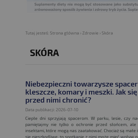
Tutaj jesteś:
Strona główna
›
Zdrowie
›
Skóra
SKÓRA
Niebezpieczni towarzysze space
kleszcze, komary i meszki. Jak się
przed nimi chronić?
Data publikacji: 2026-07-10
Ciepłe dni sprzyjają spacerom. W parku, lesie, czy 
pamiętajmy nie tylko o ochronie przed słońcem, ale 
insektami, które mogą nas zaatakować. Chociaż są małe 
się nieszkodliwe, to spotkanie z nimi może mieć wpływ 