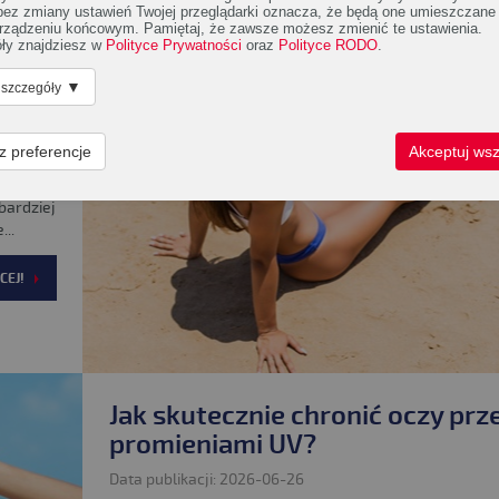
 bez zmiany ustawień Twojej przeglądarki oznacza, że będą one umieszczane
rządzeniu końcowym. Pamiętaj, że zawsze możesz zmienić te ustawienia.
nie
ły znajdziesz w
Polityce Prywatności
oraz
Polityce RODO
.
▼
 szczegóły
sywnie z
z preferencje
Akceptuj wsz
cja jest
ywanie
ardziej
..
CEJ!
Jak skutecznie chronić oczy prz
promieniami UV?
Data publikacji: 2026-06-26