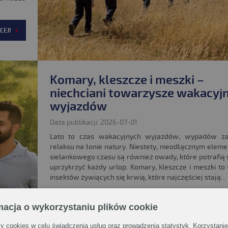
CEJ!
Komary, kleszcze i meszki –
niechciani towarzysze wakacyj
wyjazdów
Data publikacji: 2026-07-01
Lato to czas wakacyjnych wyjazdów, wypadów za
relaksu na łonie natury. Niestety, nieodłącznym elem
sielankowego czasu są również owady, które potrafią 
uprzykrzyć każdy urlop. Komary, kleszcze i meszki to 
insektów żywiących się krwią, które najczęściej stają...
CZYTAJ W
macja o wykorzystaniu plików cookie
 cookies w celu świadczenia usług oraz prowadzenia statystyk. Korzystanie