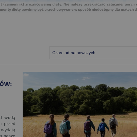
Czas: od najnowszych
rów:
nad wodą
i przed
i wydają
na nasze