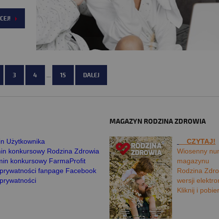
CEJ!
3
4
...
15
DALEJ
MAGAZYN RODZINA ZDROWIA
n Użytkownika
CZYTAJ!
in konkursowy Rodzina Zdrowia
Wiosenny nu
in konkursowy FarmaProfit
magazynu
a prywatności fanpage Facebook
Rodzina Zdro
 prywatności
wersji elektro
Kliknij i pobie