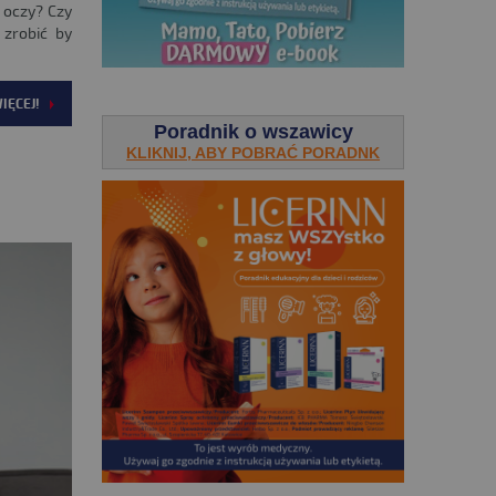
 oczy? Czy
zrobić by
.
IĘCEJ!
Poradnik o wszawicy
KLIKNIJ, ABY POBRAĆ PORADNK