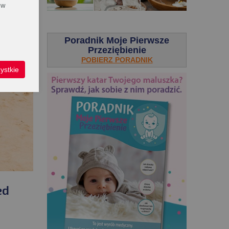
 w
.
Poradnik Moje Pierwsze
Przeziębienie
POBIERZ PORADNIK
ystkie
ed