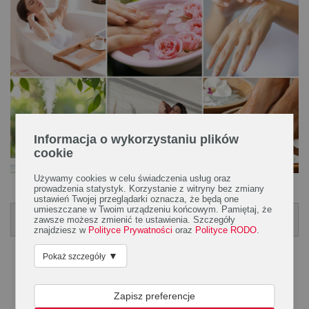
Informacja o wykorzystaniu plików
cookie
Używamy cookies w celu świadczenia usług oraz
.
prowadzenia statystyk. Korzystanie z witryny bez zmiany
ustawień Twojej przeglądarki oznacza, że będą one
umieszczane w Twoim urządzeniu końcowym. Pamiętaj, że
Poradnik Moje Pierwsze Przeziębienie
zawsze możesz zmienić te ustawienia. Szczegóły
POBIERZ PORADNIK
znajdziesz w
Polityce Prywatności
oraz
Polityce RODO
.
▼
Pokaż szczegóły
Zapisz preferencje