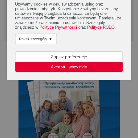
Używamy cookies w celu świadczenia usług oraz
prowadzenia statystyk. Korzystanie z witryny bez zmiany
ustawień Twojej przeglądarki oznacza, że będą one
umieszczane w Twoim urządzeniu końcowym. Pamiętaj, że
1
2
3
4
...
10
DALEJ
zawsze możesz zmienić te ustawienia. Szczegóły
znajdziesz w
Polityce Prywatności
oraz
Polityce RODO
.
Poradnik Silmed
KLIKNIJ, ABY POBRAĆ PORADNK
▼
Pokaż szczegóły
Zapisz preferencje
Akceptuj wszystkie