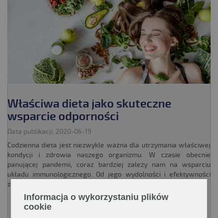
Właściwa dieta jako skuteczne
wsparcie odporności
Data publikacji: 2020-06-19
Codzienna dieta jest niezwykle ważna dla utrzymania właściwej
kondycji i zdrowia naszego organizmu. W czasie obecnie
panującej pandemii, coraz bardziej zależy nam na wsparciu
układu immunologicznego. Od jego wydolności i efektywności
zależy zwalczanie wszelkich infekcji, a w szczególności tych...
Informacja o wykorzystaniu plików
cookie
CZYTAJ WIĘCEJ!