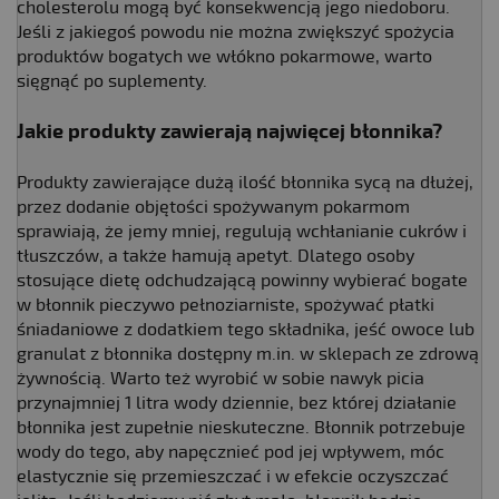
cholesterolu mogą być konsekwencją jego niedoboru.
Jeśli z jakiegoś powodu nie można zwiększyć spożycia
produktów bogatych we włókno pokarmowe, warto
sięgnąć po suplementy.
Jakie produkty zawierają najwięcej błonnika?
Produkty zawierające dużą ilość błonnika sycą na dłużej,
przez dodanie objętości spożywanym pokarmom
sprawiają, że jemy mniej, regulują wchłanianie cukrów i
tłuszczów, a także hamują apetyt. Dlatego osoby
stosujące dietę odchudzającą powinny wybierać bogate
w błonnik pieczywo pełnoziarniste, spożywać płatki
śniadaniowe z dodatkiem tego składnika, jeść owoce lub
granulat z błonnika dostępny m.in. w sklepach ze zdrową
żywnością. Warto też wyrobić w sobie nawyk picia
przynajmniej 1 litra wody dziennie, bez której działanie
błonnika jest zupełnie nieskuteczne. Błonnik potrzebuje
wody do tego, aby napęcznieć pod jej wpływem, móc
elastycznie się przemieszczać i w efekcie oczyszczać