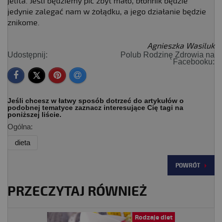
jelita. Jeśli będziemy pić zbyt mało, błonnik będzie
jedynie zalegać nam w żołądku, a jego działanie będzie
znikome.
Agnieszka Wasiluk
Udostępnij:
Polub Rodzinę Zdrowia na
Facebooku:
Jeśli chcesz w łatwy sposób dotrzeć do artykułów o
podobnej tematyce zaznacz interesujące Cię tagi na
poniższej liście.
Ogólna:
dieta
POWRÓT
PRZECZYTAJ RÓWNIEŻ
Rodzaje diet