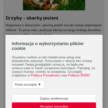
Grzyby – skarby jesieni
Kojarzona z deszczem i pluchą jesień ma też swoje piękniejsze
oblicze. To pora roku, podczas której na targu królują dorodne,
czerwone jabłka, pękate dynie,...
Informacja o wykorzystaniu plików
cookie
Artykuły spożywcze
Używamy cookies w celu świadczenia usług oraz
prowadzenia statystyk. Korzystanie z witryny bez zmiany
ustawień Twojej przeglądarki oznacza, że będą one
umieszczane w Twoim urządzeniu końcowym. Pamiętaj, że
zawsze możesz zmienić te ustawienia. Szczegóły
znajdziesz w
Polityce Prywatności
oraz
Polityce RODO
.
▼
Pokaż szczegóły
Aloes – dobrodziejstwo soczystych liści
Zapisz preferencje
Mięsiste liście aloesu posiadają wiele cennych dla zdrowia
Akceptuj wszystkie
właściwości. Aloes do picia to dobroczynny sok aloesowy, który