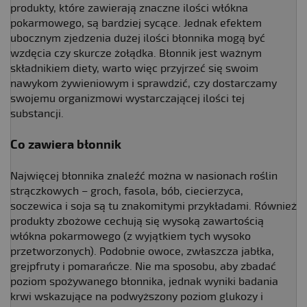
produkty, które zawierają znaczne ilości włókna
pokarmowego, są bardziej sycące. Jednak efektem
ubocznym zjedzenia dużej ilości błonnika mogą być
wzdęcia czy skurcze żołądka. Błonnik jest ważnym
składnikiem diety, warto więc przyjrzeć się swoim
nawykom żywieniowym i sprawdzić, czy dostarczamy
swojemu organizmowi wystarczającej ilości tej
substancji.
Co zawiera błonnik
Najwięcej błonnika znaleźć można w nasionach roślin
strączkowych – groch, fasola, bób, ciecierzyca,
soczewica i soja są tu znakomitymi przykładami. Również
produkty zbożowe cechują się wysoką zawartością
włókna pokarmowego (z wyjątkiem tych wysoko
przetworzonych). Podobnie owoce, zwłaszcza jabłka,
grejpfruty i pomarańcze. Nie ma sposobu, aby zbadać
poziom spożywanego błonnika, jednak wyniki badania
krwi wskazujące na podwyższony poziom glukozy i