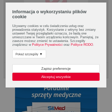
Informacja o wykorzystaniu plików
cookie
Używamy cookies w celu świadczenia usług oraz
prowadzenia statystyk. Korzystanie z witryny bez zmiany
Ząbkowanie – trudny orzech do zgryzienia
ustawień Twojej przeglądarki oznacza, że będą one
umieszczane w Twoim urządzeniu końcowym. Pamiętaj, że
Pierwsze zęby u niemowląt pojawiają się zwykle między 4. a 7.
zawsze możesz zmienić te ustawienia. Szczegóły
miesiącem życia, choć wiele zależy od indywidualnych cech
znajdziesz w
Polityce Prywatności
oraz
Polityce RODO
.
dziecka. To ważny, a często także dość...
▼
Pokaż szczegóły
Zapisz preferencje
Poradnik Silmed
KLIKNIJ, ABY POBRAĆ PORADNK
Akceptuj wszystkie