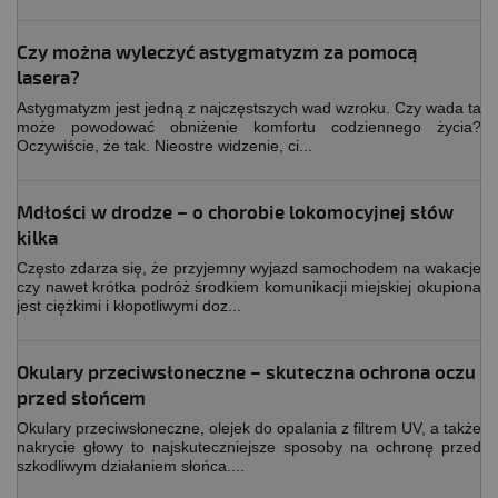
Czy można wyleczyć astygmatyzm za pomocą
lasera?
Astygmatyzm jest jedną z najczęstszych wad wzroku. Czy wada ta
może powodować obniżenie komfortu codziennego życia?
Oczywiście, że tak. Nieostre widzenie, ci...
Mdłości w drodze – o chorobie lokomocyjnej słów
kilka
Często zdarza się, że przyjemny wyjazd samochodem na wakacje
czy nawet krótka podróż środkiem komunikacji miejskiej okupiona
jest ciężkimi i kłopotliwymi doz...
Okulary przeciwsłoneczne – skuteczna ochrona oczu
przed słońcem
Okulary przeciwsłoneczne, olejek do opalania z filtrem UV, a także
nakrycie głowy to najskuteczniejsze sposoby na ochronę przed
szkodliwym działaniem słońca....