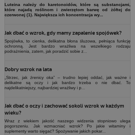
Luteina należy do karetonoidów, które są substancjami,
które najadą roślinom i zwierzętom barwę od żółtej do
czerwonej (1). Największa ich koncentracja wy...
Jak dbać o wzrok, gdy mamy zapalenie spojówek?
Spojówka, to cienka, delikatna błona śluzowa, pełniąca funkcję
ochronną. Jest bardzo wrażliwa na wszelkiego rodzaju
podrażnienia, zatem, jak poradzić sobie z...
Dobry wzrok na lata
„Strzec, jak źrenicy oka” – trudno lepiej oddać, jak ważne i
delikatne są oczy i jak bardzo trzeba o nie dbać. To
najdelikatniejszy, najbardziej wrażliwy i p...
Jak dbać o oczy i zachować sokoli wzrok w każdym
wieku?
Wraz z wiekiem jakość naszego widzenia stopniowo ulega
pogorszeniu. Jak wzmacniać wzrok? Po jakie witaminy i
suplementy warto sięgać? Spożywanie jakich pokar...