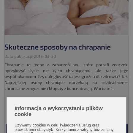
Skuteczne sposoby na chrapanie
Data publikacji: 2016-03-30
Chrapanie to jedno z zaburzeń snu, które potrafi znacznie
uprzykrzyć życie nie tylko chrapiącemu, ale także jego
współlokatorom. Czy dolegliwość ta jest groźna dla zdrowia? Tak.
Najczęściej osoby chrapiące narzekają na rozdrażnienie,
chroniczne zmęczenie i kłopoty z koncentracją. Warto też...
Informacja o wykorzystaniu plików
CZYTAJ WIĘCEJ!
cookie
Używamy cookies w celu świadczenia usług oraz
prowadzenia statystyk. Korzystanie z witryny bez zmiany
WRÓĆ
1
...
8
9
10
11
12
DALEJ