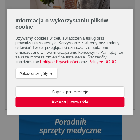
Informacja o wykorzystaniu plików
cookie
Używamy cookies w celu świadczenia usług oraz
prowadzenia statystyk. Korzystanie z witryny bez zmiany
ustawień Twojej przeglądarki oznacza, że będą one
Bullet journal, czyli organizacja idealna!
umieszczane w Twoim urządzeniu końcowym. Pamiętaj, że
zawsze możesz zmienić te ustawienia. Szczegóły
Idea bullet journal nie jest znana wielu. Jednak te osoby, które
znajdziesz w
Polityce Prywatności
oraz
Polityce RODO
.
wypróbowały ten system, są nim zachwycone! Czym jest
▼
Pokaż szczegóły
planer w bullet journal i na czym polega...
Zapisz preferencje
Poradnik Silmed
Akceptuj wszystkie
KLIKNIJ, ABY POBRAĆ PORADNK