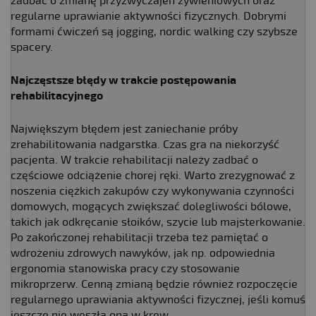
zadbać o zmianę przyzwyczajeń żywieniowych oraz
regularne uprawianie aktywności fizycznych. Dobrymi
formami ćwiczeń są jogging, nordic walking czy szybsze
spacery.
Najczęstsze błędy w trakcie postępowania
rehabilitacyjnego
Największym błędem jest zaniechanie próby
zrehabilitowania nadgarstka. Czas gra na niekorzyść
pacjenta. W trakcie rehabilitacji należy zadbać o
częściowe odciążenie chorej ręki. Warto zrezygnować z
noszenia ciężkich zakupów czy wykonywania czynności
domowych, mogących zwiększać dolegliwości bólowe,
takich jak odkręcanie słoików, szycie lub majsterkowanie.
Po zakończonej rehabilitacji trzeba też pamiętać o
wdrożeniu zdrowych nawyków, jak np. odpowiednia
ergonomia stanowiska pracy czy stosowanie
mikroprzerw. Cenną zmianą będzie również rozpoczęcie
regularnego uprawiania aktywności fizycznej, jeśli komuś
jeszcze nie weszła ona w krew.