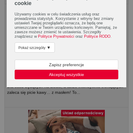
cookie
Kuchnia
Używamy cookies w celu świadczenia usług oraz
prowadzenia statystyk. Korzystanie z witryny bez zmiany
ustawień Twojej przeglądarki oznacza, że będą one
umieszczane w Twoim urządzeniu końcowym. Pamiętaj, że
zawsze możesz zmienić te ustawienia. Szczegóły
znajdziesz w
Polityce Prywatności
oraz
Polityce RODO
.
▼
Pokaż szczegóły
Bulletproof coffee, czyli kawa
Zapisz preferencje
kuloodporna
Akceptuj wszystkie
Dla wielu osób kawa to nieodłączny element każdego poranka.
Dla osób będących na diecie, a także intensywnie trenujących
zaleca się picie kawy… z masłem! To...
Układ odpornościowy