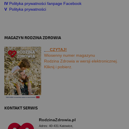
IV
Polityka prywatności fanpage Facebook
V
Polityka prywatności
MAGAZYN RODZINA ZDROWIA
CZYTAJ!
Wiosenny numer magazynu
Rodzina Zdrowia w wersji elektronicznej.
Kliknij i pobierz.
KONTAKT SERWIS
RodzinaZdrowia.pl
Adres: 40-431 Katowice,