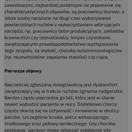
zawodowymi, najbardziej podatnymi na pojawienie się
charakterystycznych objawów, są pracownicy biurowi, a
także osoby narażone na długi czas wykonywania
powtarzalnych ruchów z wykorzystaniem wibrujących
narzędzi, np. pracownicy taśm produkcyjnych, zakładów
krawieckich czy stomatolodzy. Innymi czynnikami,
zwiększającymi prawdopodobieństwo występowania
tego zespołu, są otyłość, choroby autoimmunologiczne
(np. reumatoidalne zapalenie stawów) czy ciąża.
Pierwsze objawy
Najczęściej zgłaszaną dolegliwością jest dyskomfort
zwiększający się w trakcie ruchów zginania nadgarstka.
Bardzo często poprzedza go ból, który jest w stanie
nawet wybudzić pacjenta w nocy. Dodatkowo chorzy
często skarżą się na sztywność i mrowienie w okolicy
palców, szczególnie kciuka, palca wskazującego,
środkowego oraz połowy serdecznego. Gdy choroba
postępuje, pacjenci mogą zgłaszać osłabienie siły