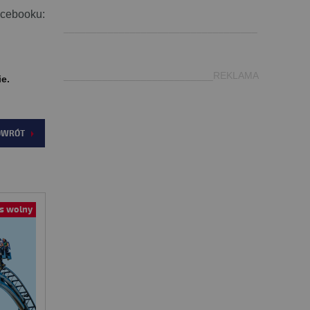
.
acebooku:
___________________________________
___________________________REKLAMA
ie.
OWRÓT
s wolny