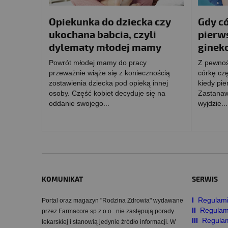
Opiekunka do dziecka czy
Gdy có
ukochana babcia, czyli
pierw
dylematy młodej mamy
ginek
Powrót młodej mamy do pracy
Z pewnoś
przeważnie wiąże się z koniecznością
córkę czę
zostawienia dziecka pod opieką innej
kiedy pie
osoby. Część kobiet decyduje się na
Zastanaw
oddanie swojego...
wyjdzie...
KOMUNIKAT
SERWIS
I
Regulami
Portal oraz magazyn "Rodzina Zdrowia" wydawane
II
Regulam
przez Farmacore sp z o.o.. nie zastępują porady
III
Regulam
lekarskiej i stanowią jedynie źródło informacji. W