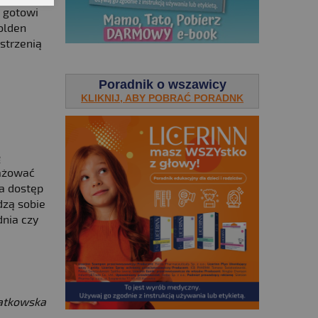
y gotowi
olden
strzenią
.
Poradnik o wszawicy
KLIKNIJ, ABY POBRAĆ PORADNK
ę
gażować
a dostęp
dzą sobie
dnia czy
atkowska