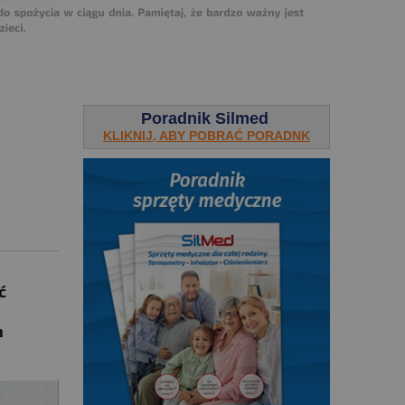
Poradnik Silmed
KLIKNIJ, ABY POBRAĆ PORADNK
ć
h