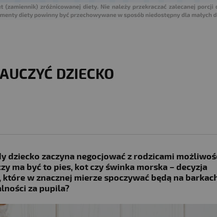
NAUCZYĆ DZIECKO
y dziecko zaczyna negocjować z rodzicami możliwoś
czy ma być to pies, kot czy świnka morska – decyzja
, które w znacznej mierze spoczywać będą na barkac
lności za pupila?