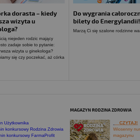
rka dorasta – kiedy
Do wygrania całorocz
sza wizyta u
bilety do Energylandii!
ologa?
Marzą Ci się szalone rodzinne wa
cią niejeden rodzic mający
sto zadaje sobie to pytanie:
rwsza wizyta u ginekologa?
iamy się czy poczekać, aż córka
MAGAZYN RODZINA ZDROWIA
n Użytkownika
CZYTAJ!
in konkursowy Rodzina Zdrowia
Wiosenny nu
in konkursowy FarmaProfit
magazynu