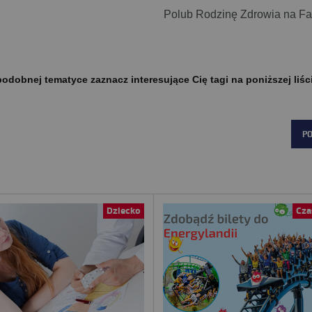
Polub Rodzinę Zdrowia na F
odobnej tematyce zaznacz interesujące Cię tagi na poniższej liśc
P
Dziecko
Cza