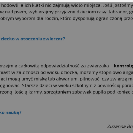
odowli, a ich klatki nie zajmują wiele miejsca. Jeśli jesteśm
ę nad psem, wybierajmy przyjazne dzieciom rasy: labrador, g
 dobrym wyborem dla rodzin, które dysponują ograniczoną prze
iecko w otoczeniu zwierząt?
 przejmie całkowitą odpowiedzialność za zwierzaka –
kontrol
tomiast w zależności od wieku dziecka, możemy stopniowo an
zieci mogą umyć miskę lub akwarium, pilnować, czy zwierzę m
lęgnować. Starsze dzieci w wieku szkolnym z pewnością pora
erzoną ilością karmy, sprzątaniem zabawek pupila pod koniec 
cko nauką?
Zuzanna Br