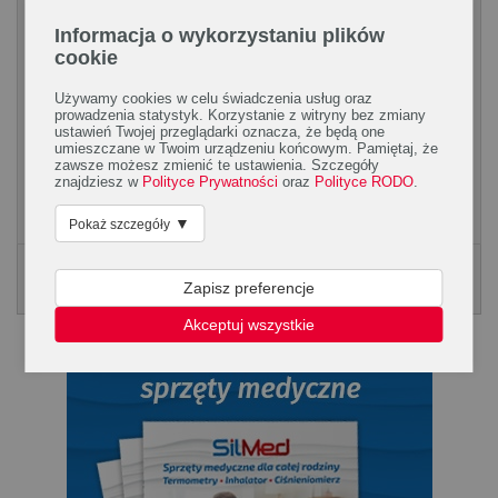
Informacja o wykorzystaniu plików
cookie
Używamy cookies w celu świadczenia usług oraz
Apteczka na wyjazd zimowy
prowadzenia statystyk. Korzystanie z witryny bez zmiany
ustawień Twojej przeglądarki oznacza, że będą one
Aktywność sportowa zimową porą wiąże się z wielką
umieszczane w Twoim urządzeniu końcowym. Pamiętaj, że
przyjemnością, ale i ze zwiększonym ryzykiem wystąpienia
zawsze możesz zmienić te ustawienia. Szczegóły
znajdziesz w
Polityce Prywatności
oraz
Polityce RODO
.
urazów oraz wychłodzenia organizmu w wyniku...
▼
Pokaż szczegóły
Poradnik Silmed
Zapisz preferencje
KLIKNIJ, ABY POBRAĆ PORADNK
Akceptuj wszystkie