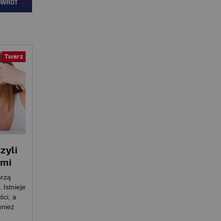
OWRÓT
Twarz
zyli
ami
urzą
Istnieje
ści, a
wnież