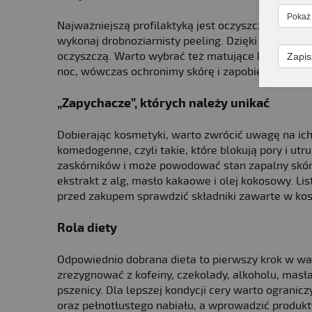
Pokaż
Najważniejszą profilaktyką jest oczyszczanie skóry
wykonaj drobnoziarnisty peeling. Dzięki temu subs
oczyszczą. Warto wybrać też matujące kosmetyki n
Zapis
noc, wówczas ochronimy skórę i zapobiegniemy bł
„Zapychacze”, których należy unikać
Dobierając kosmetyki, warto zwrócić uwagę na ich
komedogenne, czyli takie, które blokują pory i ut
zaskórników i może powodować stan zapalny skóry.
ekstrakt z alg, masło kakaowe i olej kokosowy. Lis
przed zakupem sprawdzić składniki zawarte w ko
Rola diety
Odpowiednio dobrana dieta to pierwszy krok w wa
zrezygnować z kofeiny, czekolady, alkoholu, masł
pszenicy. Dla lepszej kondycji cery warto ograni
oraz pełnotłustego nabiału, a wprowadzić produkty 