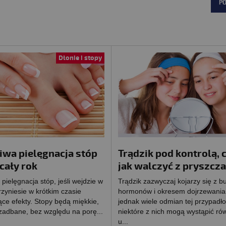
P
Dłonie i stopy
iwa pielęgnacja stóp
Trądzik pod kontrolą, c
cały rok
jak walczyć z pryszcz
pielęgnacja stóp, jeśli wejdzie w
Trądzik zazwyczaj kojarzy się z b
zyniesie w krótkim czasie
hormonów i okresem dojrzewania. 
ce efekty. Stopy będą miękkie,
jednak wiele odmian tej przypadło
 zadbane, bez względu na porę...
niektóre z nich mogą wystąpić ró
u...