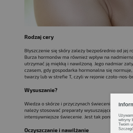
Rodzaj cery
Błyszczenie się skóry zależy bezpośrednio od jej 
Burza hormonów ma również wpływ na nadmierną pr
utrzymać ją miękką i nawilżoną. Jego nadmiar zaty
czasem, gdy gospodarka hormonalna się normuje, u
twarzy lub w strefie T, czyli w rejonie czoło-nos-b
Wysuszanie?
Wiedza o skórze i przyczynach świecenia jest wa
Infor
należy stosować preparaty wysuszające na całą t
Używamy
intensywniejsze świecenie. Jest tak ponieważ wys
witryny
Twoim u
Szczegó
Oczyszczanie i nawilżanie