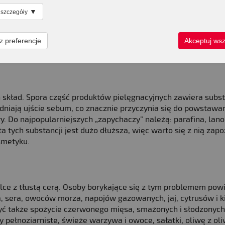
▼
 szczegóły
. Skorzystaj z preparatów myjących dla tłustej cery, a raz w 
tancje odżywcze łatwiej przedostaną się w głąb skóry, a zatk
a dzień, a te nieco cięższe o działaniu nawilżającym i odży
z preferencje
Akceptuj wsz
yszczeniu w dzień, a odżywimy skórę w nocy.
 skład. Spora część produktów pielęgnacyjnych zawiera subs
rudniają ujście sebum, co znacznie przyczynia się do powstawa
 Do najpopularniejszych „zapychaczy” należą: parafina, lanol
ta tych substancji jest dużo dłuższa, więc warto się z nią zapo
smetyku.
lce z tłustą cerą. Osoby borykające się z tym problemem pow
a, sera, owoców morza, napojów gazowanych, jaj, cytrusów i 
czyć także spożycie czerwonego mięsa, smażonych i słodzonyc
pełnoziarniste, świeże warzywa i owoce, sałatki, oliwę z oliw