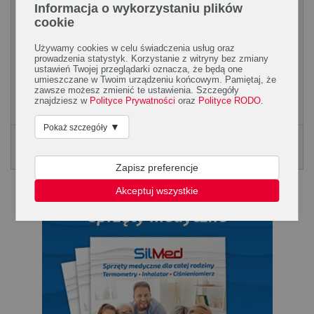
Informacja o wykorzystaniu plików
cookie
Jesienne menu
Używamy cookies w celu świadczenia usług oraz
prowadzenia statystyk. Korzystanie z witryny bez zmiany
Przełom lata i jesieni jest okresem zbiorów. To czas
ustawień Twojej przeglądarki oznacza, że będą one
podsumowania rezultatów starań, które włożyliśmy w uprawę
umieszczane w Twoim urządzeniu końcowym. Pamiętaj, że
roślin w przydomowych ogródkach lub w...
zawsze możesz zmienić te ustawienia. Szczegóły
znajdziesz w
Polityce Prywatności
oraz
Polityce RODO
.
▼
Pokaż szczegóły
Poradnik Silmed
KLIKNIJ, ABY POBRAĆ PORADNK
Zapisz preferencje
Akceptuj wszystkie