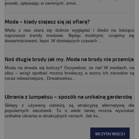
powab, opływając w ciemnych, smut...
Moda – kiedy stajesz się jej ofiarą?
Wielu z nas stara się dobrze wyglądać i śledzi na bieżąco
najnowsze trendy modowe. Będąc modnymi, czujemy się
dowartościowani, lepsi. W dzisiejszych czasach ...
Noś długie brody jak my. Moda na brody nie przemija
Moda na drwala się kończy? Oczywiście, że nie! W mediach, na
ulicy – wciąż spotkać można brodaczy, a wzory ich zarostów są
coraz odważniejsze., Drwaloseksu...
Ubrania z lumpeksu – sposób na unikalną garderobę
Sklepy z używaną odzieżą są atrakcyjną alternatywą dla
popularnych sieciówek. Tu o wiele taniej można wyszukać
unikalne ubrania w atrakcyjnych cenach. Jak ku...
WCZYTAJ WIĘCEJ