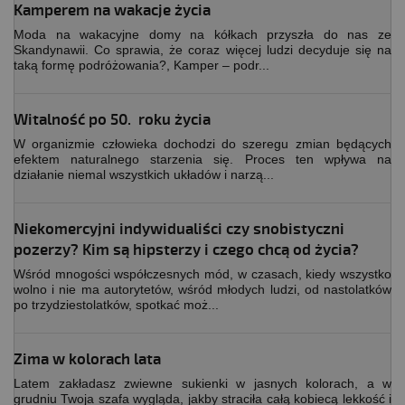
Kamperem na wakacje życia
Moda na wakacyjne domy na kółkach przyszła do nas ze
Skandynawii. Co sprawia, że coraz więcej ludzi decyduje się na
taką formę podróżowania?, Kamper – podr...
Witalność po 50. roku życia
W organizmie człowieka dochodzi do szeregu zmian będących
efektem naturalnego starzenia się. Proces ten wpływa na
działanie niemal wszystkich układów i narzą...
Niekomercyjni indywidualiści czy snobistyczni
pozerzy? Kim są hipsterzy i czego chcą od życia?
Wśród mnogości współczesnych mód, w czasach, kiedy wszystko
wolno i nie ma autorytetów, wśród młodych ludzi, od nastolatków
po trzydziestolatków, spotkać moż...
Zima w kolorach lata
Latem zakładasz zwiewne sukienki w jasnych kolorach, a w
grudniu Twoja szafa wygląda, jakby straciła całą kobiecą lekkość i