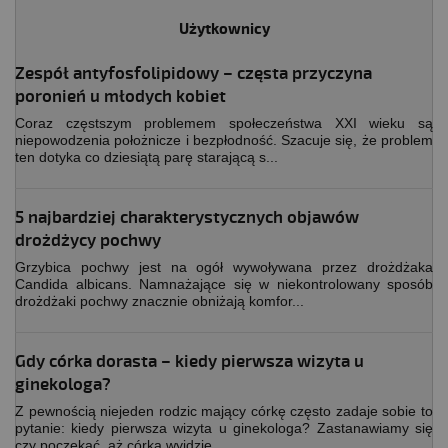
Użytkownicy
Zespół antyfosfolipidowy – częsta przyczyna
poronień u młodych kobiet
Coraz częstszym problemem społeczeństwa XXI wieku są
niepowodzenia położnicze i bezpłodność. Szacuje się, że problem
ten dotyka co dziesiątą parę starającą s...
5 najbardziej charakterystycznych objawów
drożdżycy pochwy
Grzybica pochwy jest na ogół wywoływana przez drożdżaka
Candida albicans. Namnażające się w niekontrolowany sposób
drożdżaki pochwy znacznie obniżają komfor...
Gdy córka dorasta – kiedy pierwsza wizyta u
ginekologa?
Z pewnością niejeden rodzic mający córkę często zadaje sobie to
pytanie: kiedy pierwsza wizyta u ginekologa? Zastanawiamy się
czy poczekać, aż córka wyjdzie ...