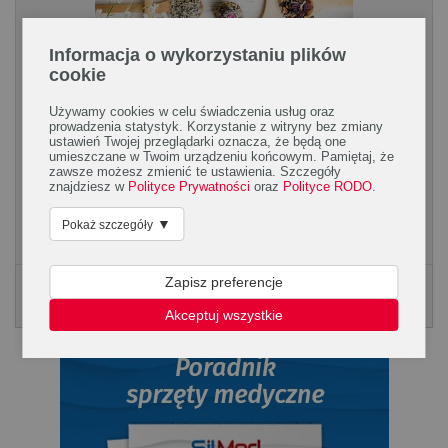
Informacja o wykorzystaniu plików
cookie
Używamy cookies w celu świadczenia usług oraz
Jakich ziół unikać w sezonie wiosenno-
prowadzenia statystyk. Korzystanie z witryny bez zmiany
letnim?
ustawień Twojej przeglądarki oznacza, że będą one
umieszczane w Twoim urządzeniu końcowym. Pamiętaj, że
zawsze możesz zmienić te ustawienia. Szczegóły
Niektóre zioła (np. dziurawiec) mogą fotouczulać i powodować
znajdziesz w
Polityce Prywatności
oraz
Polityce RODO
.
fotodermatozy. Co warto wiedzieć o bezpiecznym stosowaniu
ziół w okresie ciepłych i słonecznych...
▼
Pokaż szczegóły
Zapisz preferencje
Poradnik Silmed
KLIKNIJ, ABY POBRAĆ PORADNK
Akceptuj wszystkie