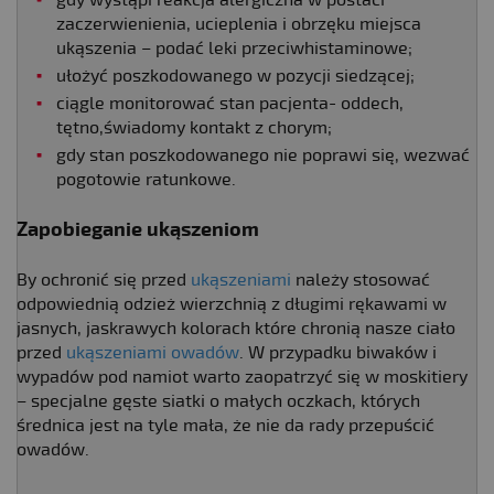
zaczerwienienia, ucieplenia i obrzęku miejsca
ukąszenia – podać leki przeciwhistaminowe;
ułożyć poszkodowanego w pozycji siedzącej;
ciągle monitorować stan pacjenta- oddech,
tętno,świadomy kontakt z chorym;
gdy stan poszkodowanego nie poprawi się, wezwać
pogotowie ratunkowe.
Zapobieganie ukąszeniom
By ochronić się przed
ukąszeniami
należy stosować
odpowiednią odzież wierzchnią z długimi rękawami w
jasnych, jaskrawych kolorach które chronią nasze ciało
przed
ukąszeniami owadów
. W przypadku biwaków i
wypadów pod namiot warto zaopatrzyć się w moskitiery
– specjalne gęste siatki o małych oczkach, których
średnica jest na tyle mała, że nie da rady przepuścić
owadów.