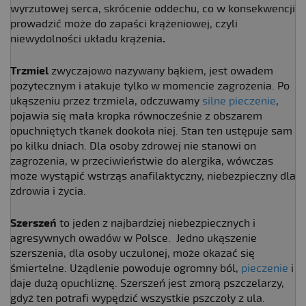
wyrzutowej serca, skrócenie oddechu, co w konsekwencji
prowadzić może do zapaści krążeniowej, czyli
niewydolności układu krążenia
.
Trzmiel
zwyczajowo nazywany bąkiem, jest owadem
pożytecznym i atakuje tylko w momencie zagrożenia. Po
ukąszeniu przez trzmiela, odczuwamy
silne pieczenie
,
pojawia się mała kropka równocześnie z obszarem
opuchniętych tkanek dookoła niej. Stan ten ustępuje sam
po kilku dniach. Dla osoby zdrowej nie stanowi on
zagrożenia, w przeciwieństwie do alergika, wówczas
może wystąpić wstrząs anafilaktyczny, niebezpieczny dla
zdrowia i życia.
Szerszeń
to jeden z najbardziej niebezpiecznych i
agresywnych owadów w Polsce. Jedno ukąszenie
szerszenia, dla osoby uczulonej, może okazać się
śmiertelne. Użądlenie powoduje ogromny ból,
pieczenie
i
daje dużą opuchliznę. Szerszeń jest zmorą pszczelarzy,
gdyż ten potrafi wypędzić wszystkie pszczoły z ula.