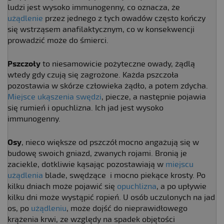
ludzi jest wysoko immunogenny, co oznacza, że
użądlenie
przez jednego z tych owadów często kończy
się wstrząsem anafilaktycznym, co w konsekwencji
prowadzić może do śmierci.
Pszczoły
to niesamowicie pożyteczne owady, żądlą
wtedy gdy czują się zagrożone. Każda pszczoła
pozostawia w skórze człowieka żądło, a potem zdycha.
Miejsce ukąszenia swędzi
, piecze, a następnie pojawia
się rumień i opuchlizna. Ich jad jest wysoko
immunogenny.
Osy
, nieco większe od pszczół mocno angażują się w
budowę swoich gniazd, zwanych rojami. Bronią je
zaciekle, dotkliwie kąsając pozostawiają w
miejscu
użądlenia
blade, swędzące i mocno piekące krosty. Po
kilku dniach może pojawić się
opuchlizna
, a po upływie
kilku dni może wystąpić ropień. U osób uczulonych na jad
os, po
użądleniu
, może dojść do nieprawidłowego
krążenia krwi, ze względy na spadek objętości