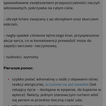
spowodowane zwiększeniem przepuszczalności naczyń
włosowatych, pokrzywka na całym ciele;
- obrzęk krtani związany z jej obrzękiem oraz skurczem
oskrzeli;
- nagły spadek ciśnienia tętniczego krwi, przyspieszona
akcja serca, co w konsekwencji prowadzić może do
zapaści sercowo- naczyniowej;
- nudności, wymioty.
Pierwsza pomoc:
szybko podać adrenalinę u osób z objawami silnej
reakcji alergicznej,
uczulonej na jad owadów
(lek
ratujący życie – dostępna w epipenie, do kupienia w
aptece). Należy, jednym stanowczym ruchem wbić
się penem w przednio-boczną część uda;
gdy wystąpi reakcja alergiczna w postaci