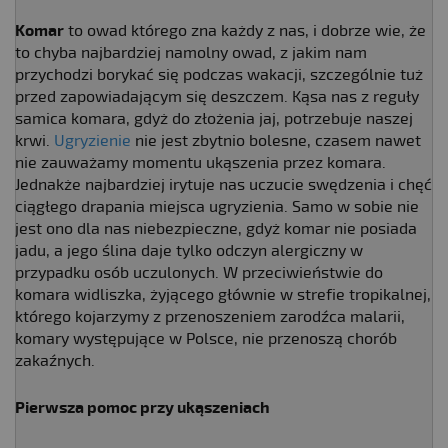
Komar
to owad którego zna każdy z nas, i dobrze wie, że
to chyba najbardziej namolny owad, z jakim nam
przychodzi borykać się podczas wakacji, szczególnie tuż
przed zapowiadającym się deszczem. Kąsa nas z reguły
samica komara, gdyż do złożenia jaj, potrzebuje naszej
krwi.
Ugryzienie
nie jest zbytnio bolesne, czasem nawet
nie zauważamy momentu ukąszenia przez komara.
Jednakże najbardziej irytuje nas uczucie swędzenia i chęć
ciągłego drapania miejsca ugryzienia. Samo w sobie nie
jest ono dla nas niebezpieczne, gdyż komar nie posiada
jadu, a jego ślina daje tylko odczyn alergiczny w
przypadku osób uczulonych. W przeciwieństwie do
komara widliszka, żyjącego głównie w strefie tropikalnej,
którego kojarzymy z przenoszeniem zarodźca malarii,
komary występujące w Polsce, nie przenoszą chorób
zakaźnych.
Pierwsza pomoc przy ukąszeniach