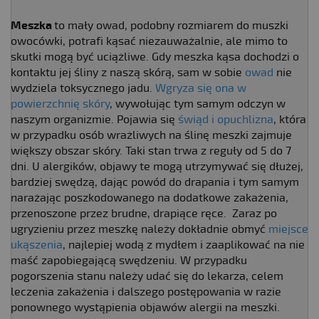
Meszka
to mały owad, podobny rozmiarem do muszki
owocówki, potrafi kąsać niezauważalnie, ale mimo to
skutki mogą być uciążliwe. Gdy meszka kąsa dochodzi o
kontaktu jej śliny z naszą skórą, sam w sobie
owad
nie
wydziela toksycznego jadu.
Wgryza się ona w
powierzchnię skóry
, wywołując tym samym odczyn w
naszym organizmie. Pojawia się
świąd i opuchlizna
, która
w przypadku osób wrażliwych na ślinę meszki zajmuje
większy obszar skóry. Taki stan trwa z reguły od 5 do 7
dni. U alergików, objawy te mogą utrzymywać się dłużej,
bardziej swędzą, dając powód do drapania i tym samym
narażając poszkodowanego na dodatkowe zakażenia,
przenoszone przez brudne, drapiące ręce. Zaraz po
ugryzieniu przez meszkę należy dokładnie obmyć
miejsce
ukąszenia
, najlepiej wodą z mydłem i zaaplikować na nie
maść zapobiegającą swędzeniu. W przypadku
pogorszenia stanu należy udać się do lekarza, celem
leczenia zakażenia i dalszego postępowania w razie
ponownego wystąpienia objawów alergii na meszki.