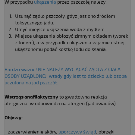
W przypadku
ukąszenia
przez pszczołę należy:
Usunąć żądło pszczoły, gdyż jest ono źródłem
toksycznego jadu.
Umyć miejsce ukąszenia wodą z mydłem.
Miejsce ukąszenia obłożyć zimnym okładem (worek
z lodem), a w przypadku ukąszenia w jamie ustnej,
ukąszonemu podać kostkę lodu do ssania.
Bardzo ważne! NIE NALEŻY WYCIĄGAĆ ŻĄDŁA Z CIAŁA
OSOBY UŻĄDLONEJ, wtedy gdy jest to dziecko lub osoba
uczulona na jad pszczół.
Wstrząs anafilaktyczny
to gwałtowna reakcja
alergiczna, w odpowiedzi na alergen (jad owadów).
Objawy:
- zaczerwienienie skóry,
uporczywy świąd
, obrzęki