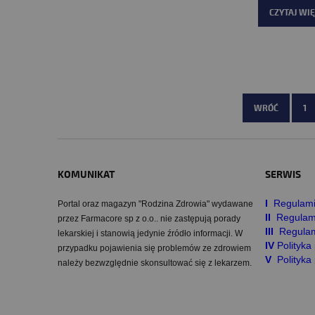
CZYTAJ WIĘ
WRÓĆ
1
KOMUNIKAT
SERWIS
I
Regulami
Portal oraz magazyn "Rodzina Zdrowia" wydawane
II
Regulam
przez Farmacore sp z o.o.. nie zastępują porady
III
Regulam
lekarskiej i stanowią jedynie źródło informacji. W
IV
Polityk
przypadku pojawienia się problemów ze zdrowiem
V
Polityka
należy bezwzględnie skonsultować się z lekarzem.