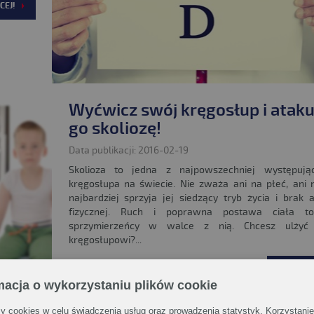
CEJ!
Wyćwicz swój kręgosłup i ataku
go skoliozę!
Data publikacji: 2016-02-19
Skolioza to jedna z najpowszechniej występuj
kręgosłupa na świecie. Nie zważa ani na płeć, ani 
najbardziej sprzyja jej siedzący tryb życia i brak 
fizycznej. Ruch i poprawna postawa ciała to
sprzymierzeńcy w walce z nią. Chcesz ulżyć
kręgosłupowi?...
CZYTAJ W
macja o wykorzystaniu plików cookie
 cookies w celu świadczenia usług oraz prowadzenia statystyk. Korzystanie