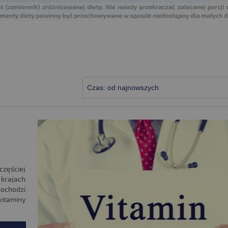
Czas: od najnowszych
zęściej
 krajach
dochodzi
witaminy