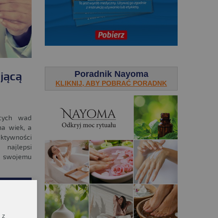
.
Poradnik Nayoma
jącą
KLIKNIJ, ABY POBRAĆ PORADNK
ących wad
na wiek, a
aktywności
 najlepsi
 swojemu
IĘCEJ!
 z