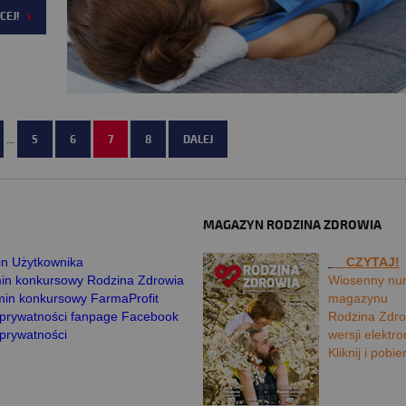
CEJ!
...
5
6
7
8
DALEJ
MAGAZYN RODZINA ZDROWIA
n Użytkownika
CZYTAJ!
in konkursowy Rodzina Zdrowia
Wiosenny nu
in konkursowy FarmaProfit
magazynu
a prywatności fanpage Facebook
Rodzina Zdro
 prywatności
wersji elektro
Kliknij i pobie