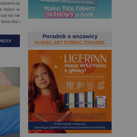
łodzieńczą
a dzieci w
ruje na nie
lekarska i
.
Poradnik o wszawicy
IĘCEJ!
KLIKNIJ, ABY POBRAĆ PORADNK