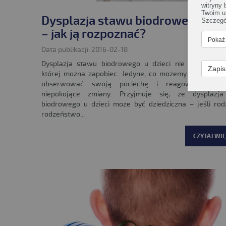
witryny
Twoim u
Dysplazja stawu biodrowego u dz
Szczegó
– jak ją rozpoznać?
Pokaż
Data publikacji: 2016-02-18
Dysplazja stawu biodrowego u dzieci nie jest dolegl
Zapis
której można zapobiec. Jedyne, co możemy zrobić, to
obserwować swoją pociechę i reagować na ws
niepokojące zmiany. Przyjmuje się, że dysplazj
biodrowego u dzieci może być dziedziczna – jeśli rod
rodzeństwo...
CZYTAJ WIĘ