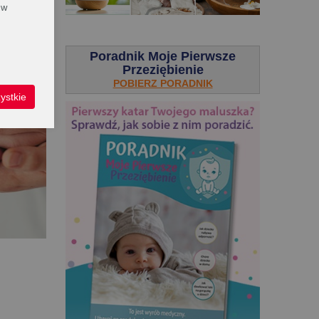
 w
.
Poradnik Moje Pierwsze
Przeziębienie
POBIERZ PORADNIK
ystkie