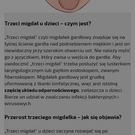
Trzeci migdał u dzieci – czym jest?
„Trzeci migdał” czyli migdałek gardłowy znajduje się na
tylnej ścianie gardła nad podniebieniem miękkim i jest on
niewidoczny przy szerokim otwarciu ust. Nie należy mylić
go z języczkiem, który zwisa u wejścia do gardła. Aby
uwidocznić „trzeci migdał” trzeba posłużyć się lusterkiem
laryngologicznym lub giętkim endoskopem, zwanym
fiberoskopem. Migdałek gardłowy jest grudką
uformowaną z tkanki limfatycznej, więc jest istotną
częścią układu odpornościowego
, zwłaszcza u dzieci.
Bierze on udział w zwalczaniu infekcji bakteryjnych i
wirusowych.
Przerost trzeciego migdałka – jak się objawia?
„Trzeci migdał” u dzieci zaczyna rozwijać się po