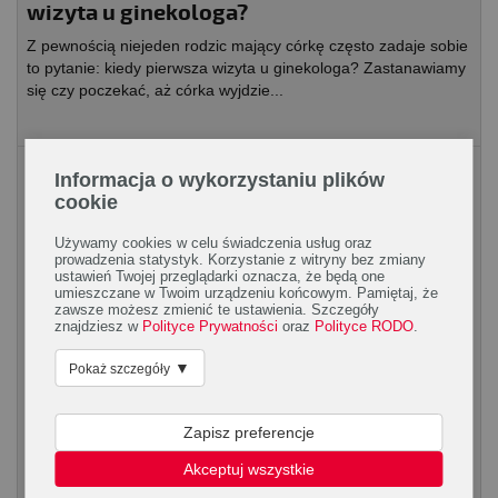
wizyta u ginekologa?
Z pewnością niejeden rodzic mający córkę często zadaje sobie
to pytanie: kiedy pierwsza wizyta u ginekologa? Zastanawiamy
się czy poczekać, aż córka wyjdzie...
Opieka zdrowotna
Informacja o wykorzystaniu plików
cookie
Używamy cookies w celu świadczenia usług oraz
prowadzenia statystyk. Korzystanie z witryny bez zmiany
ustawień Twojej przeglądarki oznacza, że będą one
umieszczane w Twoim urządzeniu końcowym. Pamiętaj, że
zawsze możesz zmienić te ustawienia. Szczegóły
znajdziesz w
Polityce Prywatności
oraz
Polityce RODO
.
Niska masa urodzeniowa noworodka – co
▼
Pokaż szczegóły
warto wiedzieć?
Zapisz preferencje
Noworodek o niskiej masie urodzeniowej to taki, który w
momencie narodzin nie przekroczył 2500 g. Może to być
Akceptuj wszystkie
efektem jego przedwczesnego urodzenia, przez co...