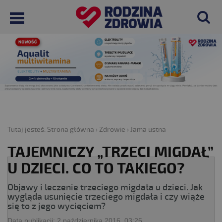
Tutaj jesteś:
Strona główna
›
Zdrowie
›
Jama ustna
TAJEMNICZY „TRZECI MIGDAŁ”
U DZIECI. CO TO TAKIEGO?
Objawy i leczenie trzeciego migdała u dzieci. Jak
wygląda usunięcie trzeciego migdała i czy wiąże
się to z jego wycięciem?
Data publikacji:
2 października 2016, 03:26