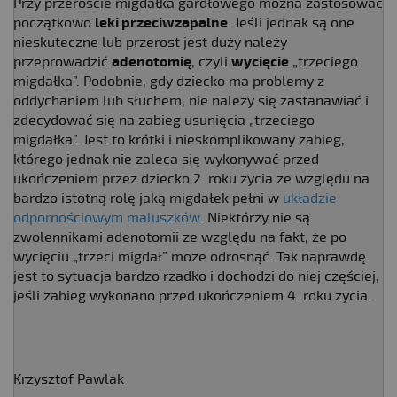
Przy przeroście migdałka gardłowego można zastosować
początkowo
leki przeciwzapalne
. Jeśli jednak są one
nieskuteczne lub przerost jest duży należy
przeprowadzić
adenotomię
, czyli
wycięcie
„trzeciego
migdałka”. Podobnie, gdy dziecko ma problemy z
oddychaniem lub słuchem, nie należy się zastanawiać i
zdecydować się na zabieg usunięcia „trzeciego
migdałka”. Jest to krótki i nieskomplikowany zabieg,
którego jednak nie zaleca się wykonywać przed
ukończeniem przez dziecko 2. roku życia ze względu na
bardzo istotną rolę jaką migdałek pełni w
układzie
odpornościowym maluszków
. Niektórzy nie są
zwolennikami adenotomii ze względu na fakt, że po
wycięciu „trzeci migdał” może odrosnąć. Tak naprawdę
jest to sytuacja bardzo rzadko i dochodzi do niej częściej,
jeśli zabieg wykonano przed ukończeniem 4. roku życia.
Krzysztof Pawlak