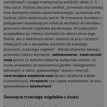
narodzinach i osiąga maksymalną wielkość około 3.-5.
roku życia. Później zaczyna zanikać, ponieważ dojrzewają
inne elementy układu odpornościowego i przejmują one
funkcje, które dotychczas pełnił. W momencie kontaktu z
patogenem wywołującym infekcję dochodzi do obrzęku i
przerostu tkanek migdałka gardłowego. W większości
przypadków po infekcji dochodzi do obkurczenia jego
tkanki, ale u niektórych dzieci zwłaszcza przy częstych
infekcjach lub u alergików dochodzi do trwałego
przerostu „trzeciego migdała”. Wśród objawów takiego
przerostu należy wymienić:
zablokowanie
i
niedrożność
nosa
(przez co dziecko oddycha wyłącznie ustami, co
może prowadzić do wysuszenia gardła i dolegliwości
bólowych, a także „gapowatego” wyrazu twarzy),
nawracające zapalenia uszu
(przez zatykanie trąbek
Eustachiusza),
chrapanie
czy częste wybudzanie ze snu
spowodowane
bezdechami
.
Usunięcie trzeciego migdałka u dzieci