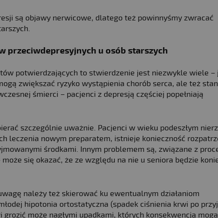
presji są objawy nerwicowe, dlatego też powinnyśmy zwracać
arszych.
w przeciwdepresyjnych u osób starszych
tów potwierdzających to stwierdzenie jest niezwykle wiele – 
mogą zwiększać ryzyko wystąpienia chorób serca, ale też sta
esnej śmierci – pacjenci z depresją częściej popełniają
bierać szczególnie uważnie. Pacjenci w wieku podeszłym nier
ich leczenia nowym preparatem, istnieje konieczność rozpatrz
zyjmowanymi środkami. Innym problemem są, związane z proc
może się okazać, że ze względu na nie u seniora będzie koni
 uwagę należy też skierować ku ewentualnym działaniom
odej hipotonia ortostatyczna (spadek ciśnienia krwi po przy
rowi grozić może nagłymi upadkami, których konsekwencją mogą