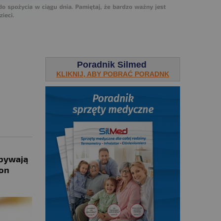
Poradnik Silmed
KLIKNIJ, ABY POBRAĆ PORADNK
 bywają
 on