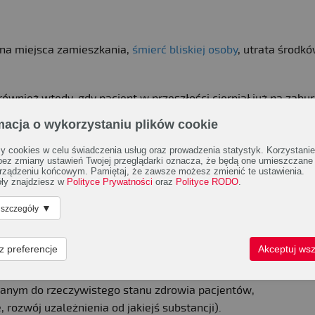
ana miejsca zamieszkania,
śmierć bliskiej osoby
, utrata środk
również wtedy, gdy pacjent w przeszłości cierpiał już na zabu
były kiedykolwiek próbę samobójczą. Czynnikiem nasilającym r
macja o wykorzystaniu plików cookie
 cookies w celu świadczenia usług oraz prowadzenia statystyk. Korzystanie
nno wzbudzić niepokój rodziny?
 bez zmiany ustawień Twojej przeglądarki oznacza, że będą one umieszczane
rządzeniu końcowym. Pamiętaj, że zawsze możesz zmienić te ustawienia.
ły znajdziesz w
Polityce Prywatności
oraz
Polityce RODO
.
astręczyć trudności nawet doświadczonemu specjaliście – p
rzadko odmienny niż w przypadku zaburzeń nastroju u młodszy
▼
 szczegóły
kich jak obniżenie nastroju, zaburzenia snu czy zmniejszenie
z preferencje
Akceptuj wsz
anym do rzeczywistego stanu zdrowia pacjentów,
rozwój uzależnienia od jakiejś substancji).