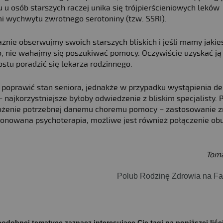
 u osób starszych raczej unika się trójpierścieniowych leków
mi wychwytu zwrotnego serotoniny (tzw. SSRI).
żnie obserwujmy swoich starszych bliskich i jeśli mamy jakie
go, nie wahajmy się poszukiwać pomocy. Oczywiście uzyskać j
stu poradzić się lekarza rodzinnego.
poprawić stan seniora, jednakże w przypadku wystąpienia de
najkorzystniejsze byłoby odwiedzenie z bliskim specjalisty. 
ożenie potrzebnej danemu choremu pomocy – zastosowanie z
ponowana psychoterapia, możliwe jest również połączenie ob
Toma
Polub Rodzinę Zdrowia na F
odobnej tematyce zaznacz interesujące Cię tagi na poniższej liśc