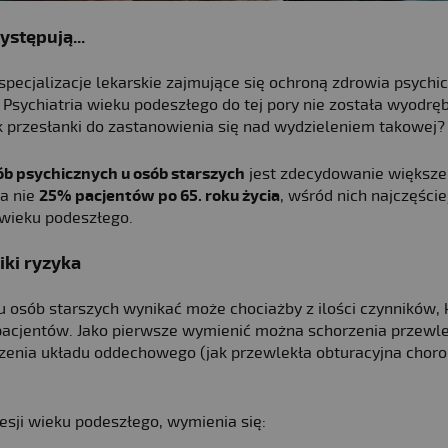
ystępują...
pecjalizacje lekarskie zajmujące się ochroną zdrowia psychi
. Psychiatria wieku podeszłego do tej pory nie została wyodrę
ek przesłanki do zastanowienia się nad wydzieleniem takowej?
b psychicznych u osób starszych
jest zdecydowanie większe
na nie
25% pacjentów po 65. roku życia
, wśród nich najczęście
 wieku podeszłego.
iki ryzyka
 osób starszych wynikać może chociażby z ilości czynników, 
pacjentów. Jako pierwsze wymienić można schorzenia przewle
zenia układu oddechowego (jak przewlekła obturacyjna chorob
esji wieku podeszłego, wymienia się: