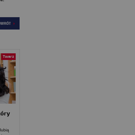
OWRÓT
Twarz
kóry
lubią