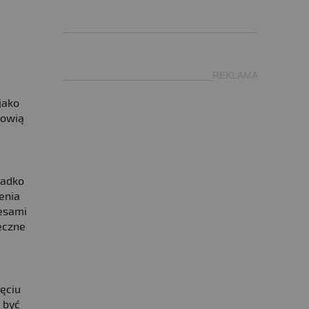
.
___________________________________
___________________________REKLAMA
jako
nowią
zadko
enia
esami
eczne
jęciu
 być