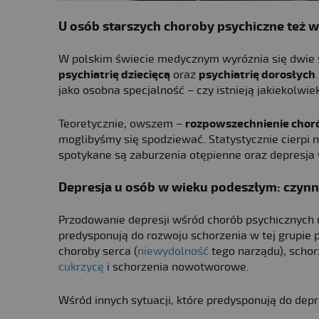
U osób starszych choroby psychiczne
też w
W polskim świecie medycznym wyróżnia się dwie s
psychiatrię dziecięcą
oraz
psychiatrię dorosłych
jako osobna specjalność – czy istnieją jakiekolwi
Teoretycznie, owszem –
rozpowszechnienie choró
moglibyśmy się spodziewać. Statystycznie cierpi 
spotykane są zaburzenia otępienne oraz depresja
Depresja u osób w wieku podeszłym
: czynn
Przodowanie depresji wśród chorób psychicznych u
predysponują do rozwoju schorzenia w tej grupie 
choroby serca (
niewydolność
tego narządu), schor
cukrzycę
i schorzenia nowotworowe.
Wśród innych sytuacji, które predysponują do depr