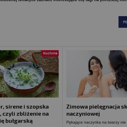
P
Kuchnia
r, sirene i szopska
Zimowa pielęgnacja s
, czyli zbliżenie na
naczyniowej
ię bułgarską
Pękające naczynka na twarzy nie 