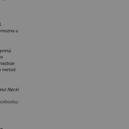
ś
ą można u
presji
Po
najduje
u metod
sz Nęcki
acebooku:
ie.