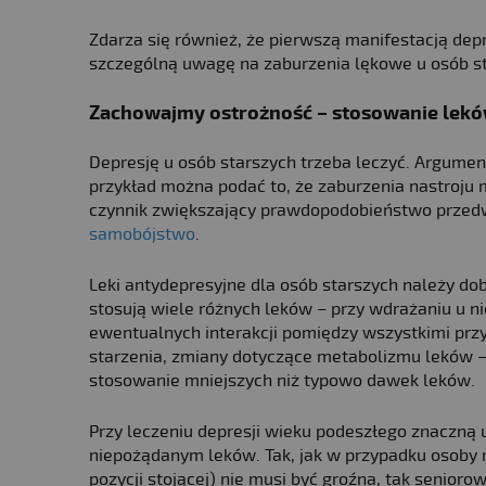
Zdarza się również, że pierwszą manifestacją de
szczególną uwagę na zaburzenia lękowe u osób st
Zachowajmy ostrożność – stosowanie lekó
Depresję u osób starszych trzeba leczyć. Argumen
przykład można podać to, że zaburzenia nastroju 
czynnik zwiększający prawdopodobieństwo przedwcz
samobójstwo
.
Leki antydepresyjne dla osób starszych należy do
stosują wiele różnych leków – przy wdrażaniu u n
ewentualnych interakcji pomiędzy wszystkimi pr
starzenia, zmiany dotyczące metabolizmu leków – 
stosowanie mniejszych niż typowo dawek leków.
Przy leczeniu depresji wieku podeszłego znaczną
niepożądanym leków. Tak, jak w przypadku osoby mł
pozycji stojącej) nie musi być groźna, tak senio