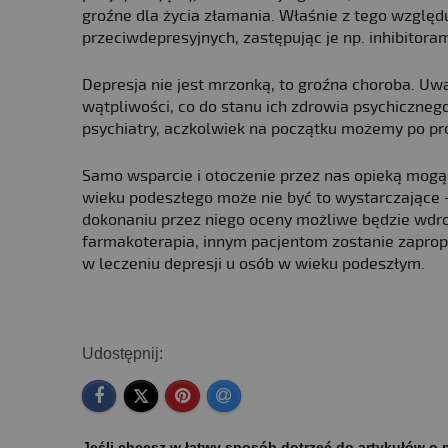
groźne dla życia złamania. Właśnie z tego względu
przeciwdepresyjnych, zastępując je np. inhibitora
Depresja nie jest mrzonką, to groźna choroba. Uwa
wątpliwości, co do stanu ich zdrowia psychiczne
psychiatry, aczkolwiek na początku możemy po pro
Samo wsparcie i otoczenie przez nas opieką mogą 
wieku podeszłego może nie być to wystarczające – 
dokonaniu przez niego oceny możliwe będzie wdr
farmakoterapia, innym pacjentom zostanie zapro
w leczeniu depresji u osób w wieku podeszłym.
Udostępnij:
Jeśli chcesz w łatwy sposób dotrzeć do artykułów o p