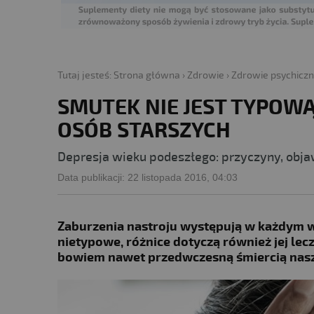
Tutaj jesteś:
Strona główna
›
Zdrowie
›
Zdrowie psychicz
SMUTEK NIE JEST TYPOWĄ
OSÓB STARSZYCH
Depresja wieku podeszłego: przyczyny, obja
Data publikacji:
22 listopada 2016, 04:03
Zaburzenia nastroju występują w każdym wi
nietypowe, różnice dotyczą również jej le
bowiem nawet przedwczesną śmiercią nasz