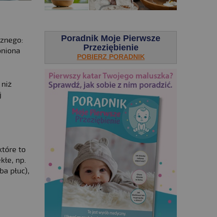
.
Poradnik Moje Pierwsze
cznego:
Przeziębienie
bniona
POBIERZ PORADNIK
 niż
j
które to
kłe, np.
a płuc),