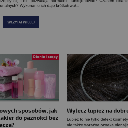
czepiły się i nie pozwalają normalnie funkcjonować? Czasem skłani
cjonalnych? Wykonanie ich daje krótkotrwał...
WCZYTAJ WIĘCEJ
Dłonie i stopy
owych sposobów, jak
Wylecz łupież na dobr
akier do paznokci bez
Łupież to nie tylko defekt kosmet
acza?
ale także wyraźna oznaka nienajl