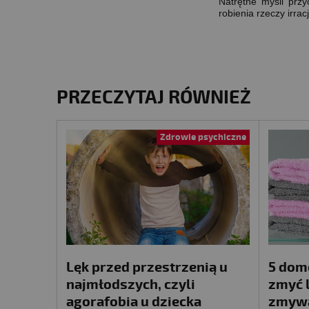
Natrętne myśli przy
robienia rzeczy irra
PRZECZYTAJ RÓWNIEŻ
Zdrowie psychiczne
Lęk przed przestrzenią u
5 dom
najmłodszych, czyli
zmyć l
agorafobia u dziecka
zmyw