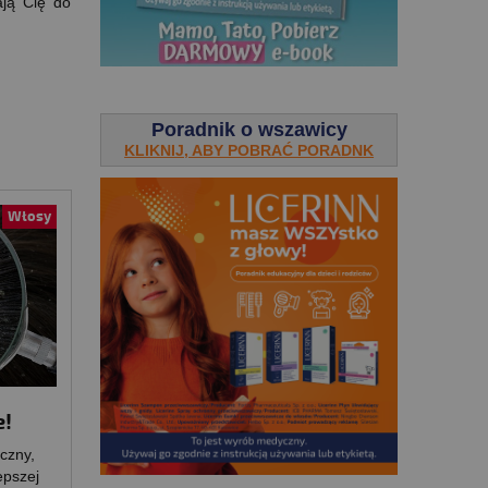
ają Cię do
.
Poradnik o wszawicy
KLIKNIJ, ABY POBRAĆ PORADNK
Włosy
e!
yczny,
epszej