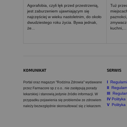
Agorafobia, czyli lęk przed przestrzenią,
Tuż przed
jest zaburzeniem ujawniającym się
miejscach
najczęściej w wieku nastoletnim, do około
paznokci,
dwudziestego roku życia. Bywa jednak,
zmywacza
że...
kuchni,...
KOMUNIKAT
SERWIS
I
Regulami
Portal oraz magazyn "Rodzina Zdrowia" wydawane
II
Regulam
przez Farmacore sp z o.o.. nie zastępują porady
III
Regulam
lekarskiej i stanowią jedynie źródło informacji. W
IV
Polityk
przypadku pojawienia się problemów ze zdrowiem
V
Polityka
należy bezwzględnie skonsultować się z lekarzem.