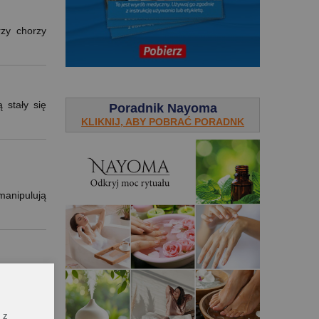
rzy chorzy
.
 stały się
Poradnik Nayoma
KLIKNIJ, ABY POBRAĆ PORADNK
manipulują
niemal na
 z