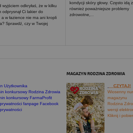
kondycji skóry głowy. Często idą 
 wyjściem odkryłaś, że w kilku
również poważniejsze problemy
 odprysnął Ci lakier do
zdrowotne,...
 a w łazience nie ma ani kropli
? Sprawdź, czy w Twojej
MAGAZYN RODZINA ZDROWIA
n Użytkownika
CZYTAJ!
in konkursowy Rodzina Zdrowia
Wiosenny nu
in konkursowy FarmaProfit
magazynu
a prywatności fanpage Facebook
Rodzina Zdro
 prywatności
wersji elektro
Kliknij i pobie