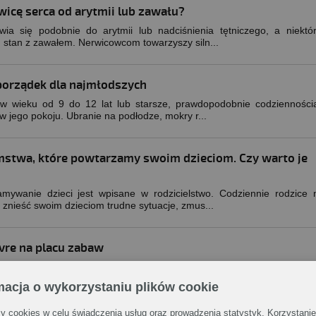
wicę serca od arytmii lub zawału?
wia się podobnie do arytmii lub nadciśnienia tętniczego, a niektó
 stan z zawałem. Nerwicowcom towarzyszy siln...
 porządek dla najmłodszych
 w wieku od 9 do 12 lat lub starsze, prawdopodobnie codziennością
w jego pokoju. Ubranie na podłodze, mokry r...
mstwa, które powtarzamy swoim dzieciom. Czy warto je
amywanie dzieci jest wpisane w rodzicielstwo. Codziennie rodzice 
 znieść swoim dzieciom trudne sytuacje, zmus...
vre na placu zabaw
abawek czy sypanie piaskiem to sytuacje, które możemy spotkać 
 By zabawa była przyjemna nie tylko dla naszego ...
macja o wykorzystaniu plików cookie
 cookies w celu świadczenia usług oraz prowadzenia statystyk. Korzystanie