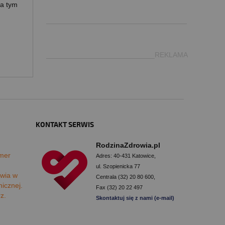
.
za tym
___________________________________
___________________________REKLAMA
KONTAKT SERWIS
RodzinaZdrowia.pl
mer
Adres: 40-431 Katowice,
ul. Szopienicka 77
wia w
Centrala (32) 20 80 600,
nicznej.
Fax (32) 20 22 497
rz.
Skontaktuj się z nami (e-mail)