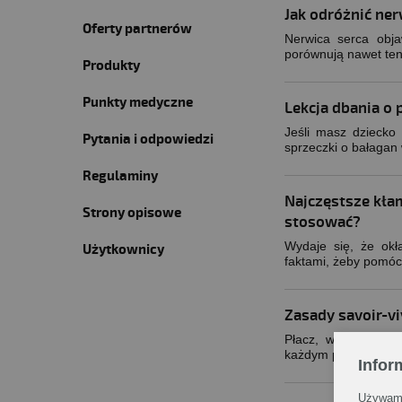
Jak odróżnić ner
Oferty partnerów
Nerwica serca obja
porównują nawet ten
Produkty
Punkty medyczne
Lekcja dbania o
Jeśli masz dziecko
Pytania i odpowiedzi
sprzeczki o bałagan 
Regulaminy
Najczęstsze kła
Strony opisowe
stosować?
Wydaje się, że okł
Użytkownicy
faktami, żeby pomóc
Zasady savoir-vi
Płacz, wyrywanie z
każdym placu zabaw.
Infor
Używamy