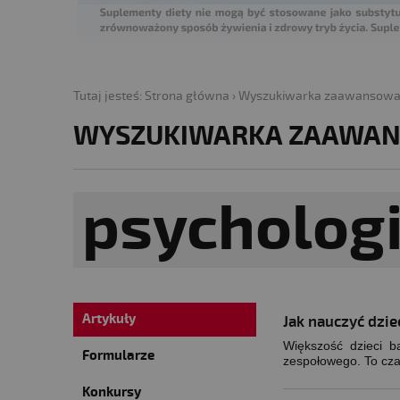
Tutaj jesteś:
Strona główna
›
Wyszukiwarka zaawansow
WYSZUKIWARKA ZAAWA
Artykuły
Jak nauczyć dzie
Większość dzieci b
Formularze
zespołowego. To czas
Konkursy