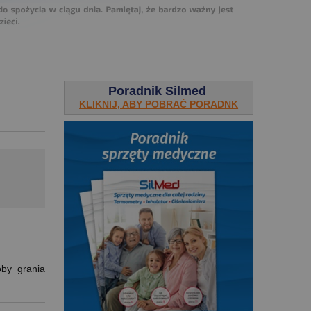
Poradnik Silmed
KLIKNIJ, ABY POBRAĆ PORADNK
óby grania