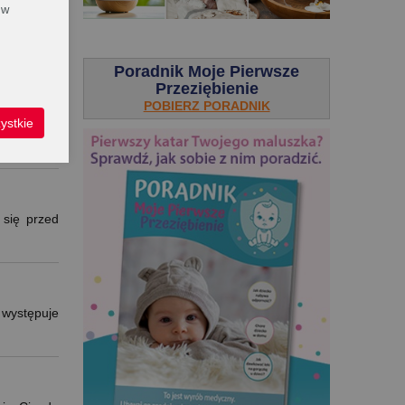
 w
matycznym
.
Poradnik Moje Pierwsze
Przeziębienie
POBIERZ PORADNIK
ystkie
 jemy, ale
 się przed
 występuje