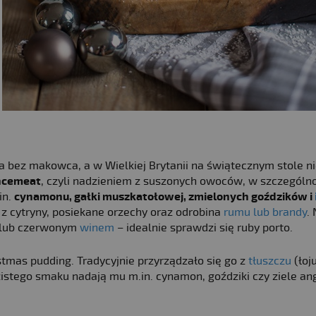
a bez makowca, a w Wielkiej Brytanii na świątecznym stole n
incemeat
, czyli nadzieniem z suszonych owoców, w szczególn
in.
cynamonu, gałki muszkatołowej, zmielonych goździków i
 z cytryny, posiekane orzechy oraz odrobina
rumu lub brandy
.
m lub czerwonym
winem
– idealnie sprawdzi się ruby porto.
tmas pudding. Tradycyjnie przyrządzało się go z
tłuszczu
(łoju
stego smaku nadają mu m.in. cynamon, goździki czy ziele ang