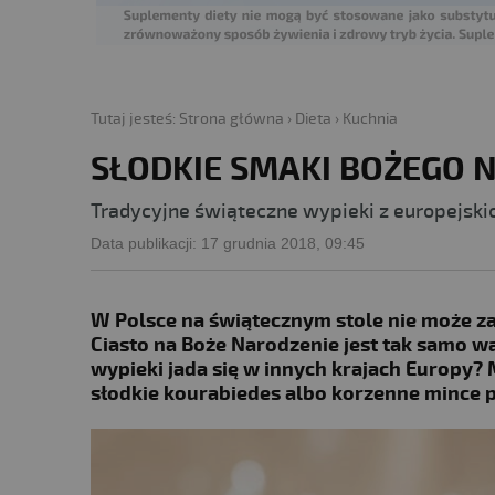
Tutaj jesteś:
Strona główna
›
Dieta
›
Kuchnia
SŁODKIE SMAKI BOŻEGO 
Tradycyjne świąteczne wypieki z europejski
Data publikacji:
17 grudnia 2018, 09:45
W Polsce na świątecznym stole nie może za
Ciasto na Boże Narodzenie jest tak samo waż
wypieki jada się w innych krajach Europy?
słodkie kourabiedes albo korzenne mince p