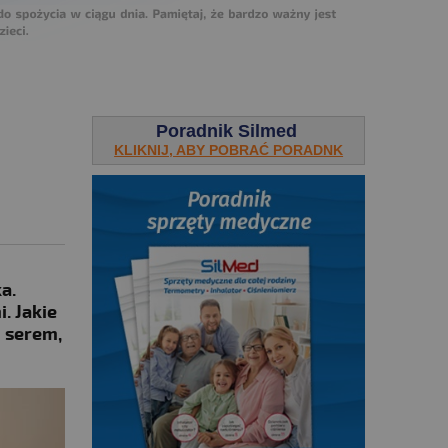
Poradnik Silmed
KLIKNIJ, ABY POBRAĆ PORADNK
a.
. Jakie
m serem,