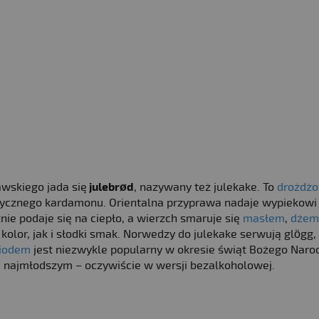
wskiego jada się
julebrød
, nazywany też julekake. To
drożdż
atycznego kardamonu. Orientalna przyprawa nadaje wypiekowi
ie podaje się na ciepło, a wierzch smaruje się
masłem
,
dże
lor, jak i słodki smak. Norwedzy do julekake serwują glögg, 
iodem
jest niezwykle popularny w okresie świąt Bożego Naro
że najmłodszym – oczywiście w wersji bezalkoholowej.