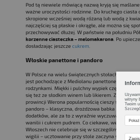
Pod tą niewiele mówiącą nazwą kryją się maślan
ważne uroczystości rodzinne. Do kruchego ciasta 
skropione wcześniej wodą różaną lub wodą z kwia
najczęściej są płaskie i okrągłe, ale można się sp
przechowywać dłużej. W państwie na południu Pół
korzenne ciasteczka – melomakarona
. Po upiecz
dosładzając jeszcze
cukrem
.
Włoskie panettone i pandoro
W Polsce na wielu świątecznych stołach gości k
jest pochodzące z Mediolanu panettone –
drożdż
Infor
rodzynkami. Miękki i pulchny wypiek często podaj
się też ze słodkim winem lub likierem.
Z kolei w
Używamy
witryny
prowincji Werona popularnością cieszy się
Twoim u
pandoro – klasyczna, drożdżowa babka bez
Szczegó
dodatków, ale za to z wyraźnie wyczuwalną nutą
Pokaż
wanilii i cukrem pudrem. Co ciekawe, we
Włoszech nie celebruje się w szczególny sposób
wigilii – ucztowanie przy stole zaczyna się w
Zapis