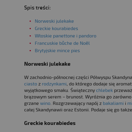
Spis treści:
Norweski julekake
Greckie kourabiedes
Włoskie panettone i pandoro
Francuskie bûche de Noël
Brytyjskie mince pies
Norweski julekake
W zachodnio-północnej części Półwyspu Skandyna
ciasto
z
rodzynkami
, do którego dodaje się arom
wyjątkowego smaku. Świąteczny
chlebek
przeważn
brązowym serem – brunost. Wyróżnia go zarówno ko
grzane
wino
. Rozgrzewający napój z
bakaliami
i
m
całej Skandynawii oraz Estonii. Podaje się go tak
Greckie kourabiedes