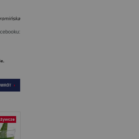
hromińska
acebooku:
ie.
OWRÓT
ożywcze