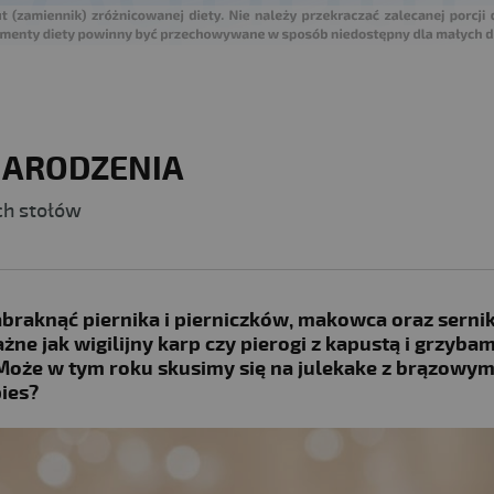
NARODZENIA
ch stołów
braknąć piernika i pierniczków, makowca oraz sernik
ne jak wigilijny karp czy pierogi z kapustą i grzybami
 Może w tym roku skusimy się na julekake z brązowy
ies?