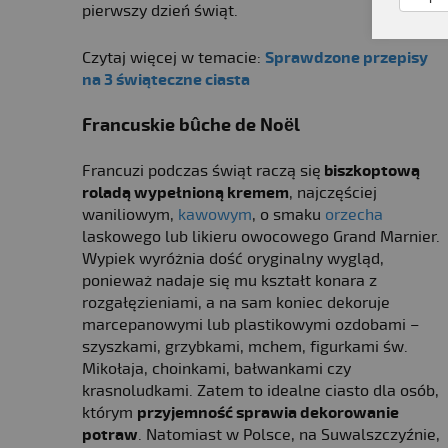
pierwszy dzień świąt.
Czytaj więcej w temacie:
Sprawdzone przepisy
na 3 świąteczne ciasta
Francuskie bûche de Noël
Francuzi podczas świąt raczą się
biszkoptową
roladą wypełnioną kremem
, najczęściej
waniliowym,
kawowym
, o smaku
orzecha
laskowego lub likieru owocowego Grand Marnier.
Wypiek wyróżnia dość oryginalny wygląd,
ponieważ nadaje się mu kształt konara z
rozgałęzieniami, a na sam koniec dekoruje
marcepanowymi lub plastikowymi ozdobami –
szyszkami, grzybkami, mchem, figurkami św.
Mikołaja, choinkami, bałwankami czy
krasnoludkami. Zatem to idealne ciasto dla osób,
którym
przyjemność sprawia dekorowanie
potraw
. Natomiast w Polsce, na Suwalszczyźnie,