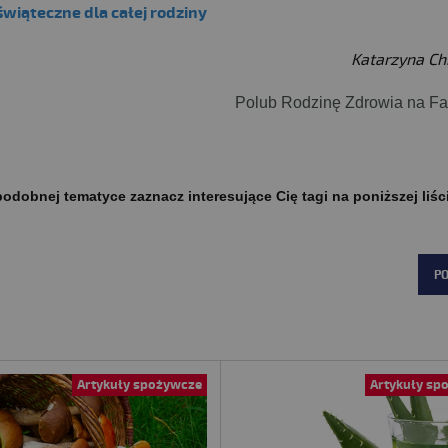
świąteczne dla całej rodziny
Katarzyna C
Polub Rodzinę Zdrowia na F
odobnej tematyce zaznacz interesujące Cię tagi na poniższej liśc
P
Artykuły spożywcze
Artykuły sp