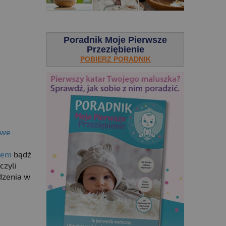
.
Poradnik Moje Pierwsze
Przeziębienie
POBIERZ PORADNIK
owe
mem
bądź
czyli
dzenia w