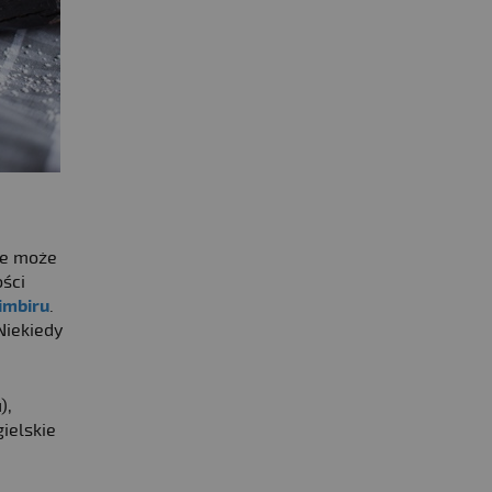
ie może
ości
imbiru
.
 Niekiedy
),
ielskie