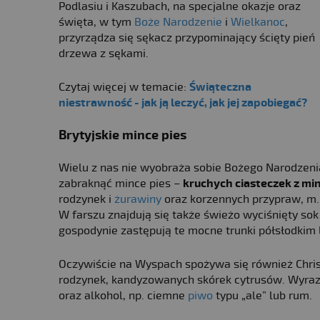
Podlasiu i Kaszubach, na specjalne okazje oraz
święta, w tym
Boże Narodzenie
i
Wielkanoc
,
przyrządza się sękacz przypominający ścięty pień
drzewa z sękami.
Czytaj więcej w temacie:
Świąteczna
niestrawność - jak ją leczyć, jak jej zapobiegać?
Brytyjskie mince pies
Wielu z nas nie wyobraża sobie Bożego Narodzeni
zabraknąć mince pies –
kruchych ciasteczek z m
rodzynek i
żurawiny
oraz korzennych przypraw, m.
W farszu znajdują się także świeżo wyciśnięty sok
gospodynie zastępują te mocne trunki półsłodki
Oczywiście na Wyspach spożywa się również Chris
rodzynek, kandyzowanych skórek cytrusów. Wyrazi
oraz alkohol, np. ciemne
piwo
typu „ale” lub rum.