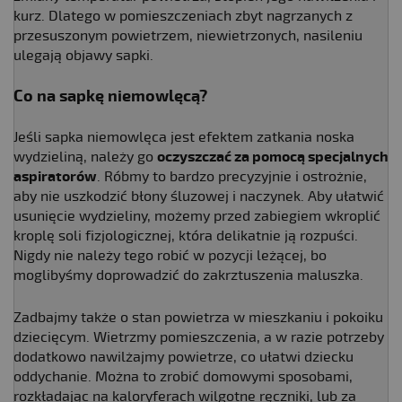
kurz. Dlatego w pomieszczeniach zbyt nagrzanych z
przesuszonym powietrzem, niewietrzonych, nasileniu
ulegają objawy sapki.
Co na sapkę niemowlęcą
?
Jeśli sapka niemowlęca jest efektem zatkania noska
wydzieliną, należy go
oczyszczać za pomocą specjalnych
aspiratorów
. Róbmy to bardzo precyzyjnie i ostrożnie,
aby nie uszkodzić błony śluzowej i naczynek. Aby ułatwić
usunięcie wydzieliny, możemy przed zabiegiem wkroplić
kroplę soli fizjologicznej, która delikatnie ją rozpuści.
Nigdy nie należy tego robić w pozycji leżącej, bo
moglibyśmy doprowadzić do zakrztuszenia maluszka.
Zadbajmy także o stan powietrza w mieszkaniu i pokoiku
dziecięcym. Wietrzmy pomieszczenia, a w razie potrzeby
dodatkowo nawilżajmy powietrze, co ułatwi dziecku
oddychanie. Można to zrobić domowymi sposobami,
rozkładając na kaloryferach wilgotne ręczniki, lub za