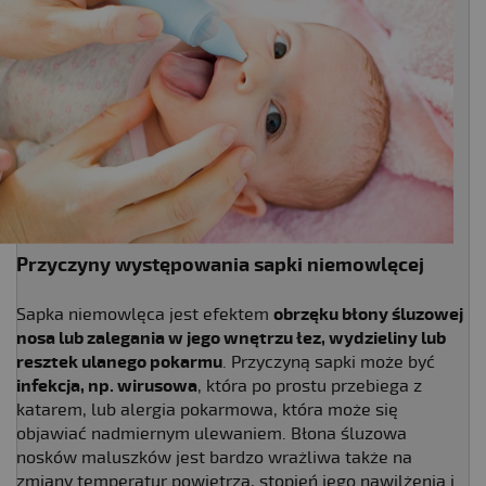
Przyczyny występowania sapki niemowlęcej
Sapka niemowlęca jest efektem
obrzęku błony śluzowej
nosa lub zalegania w jego wnętrzu łez, wydzieliny lub
resztek ulanego pokarmu
. Przyczyną sapki może być
infekcja, np. wirusowa
, która po prostu przebiega z
katarem, lub alergia pokarmowa, która może się
objawiać nadmiernym ulewaniem. Błona śluzowa
nosków maluszków jest bardzo wrażliwa także na
zmiany temperatur powietrza, stopień jego nawilżenia i