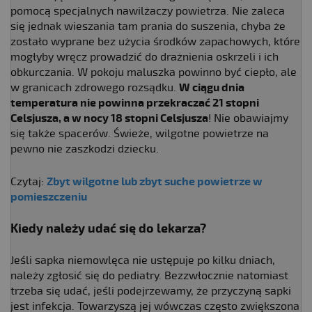
pomocą specjalnych nawilżaczy powietrza. Nie zaleca
się jednak wieszania tam prania do suszenia, chyba że
zostało wyprane bez użycia środków zapachowych, które
mogłyby wręcz prowadzić do drażnienia oskrzeli i ich
obkurczania. W pokoju maluszka powinno być ciepło, ale
w granicach zdrowego rozsądku.
W ciągu dnia
temperatura nie powinna przekraczać 21 stopni
Celsjusza, a w nocy 18 stopni Celsjusza
! Nie obawiajmy
się także spacerów. Świeże, wilgotne powietrze na
pewno nie zaszkodzi dziecku.
Czytaj:
Zbyt wilgotne lub zbyt suche powietrze w
pomieszczeniu
Kiedy należy udać się do lekarza?
Jeśli sapka niemowlęca nie ustępuje po kilku dniach,
należy zgłosić się do pediatry. Bezzwłocznie natomiast
trzeba się udać, jeśli podejrzewamy, że przyczyną sapki
jest infekcja. Towarzyszą jej wówczas często zwiększona