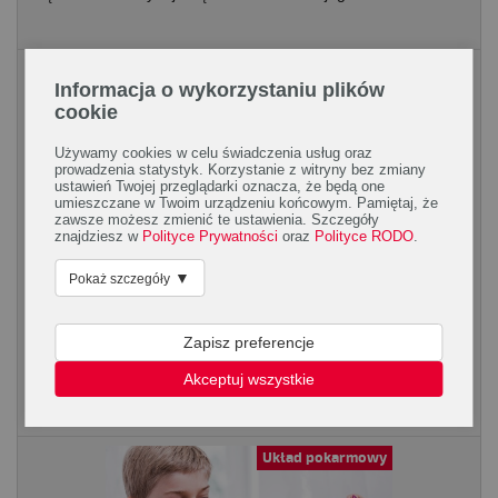
Dziecko
Informacja o wykorzystaniu plików
cookie
Używamy cookies w celu świadczenia usług oraz
prowadzenia statystyk. Korzystanie z witryny bez zmiany
ustawień Twojej przeglądarki oznacza, że będą one
umieszczane w Twoim urządzeniu końcowym. Pamiętaj, że
zawsze możesz zmienić te ustawienia. Szczegóły
znajdziesz w
Polityce Prywatności
oraz
Polityce RODO
.
Gdy córka dorasta – kiedy pierwsza
▼
Pokaż szczegóły
wizyta u ginekologa?
Z pewnością niejeden rodzic mający córkę często zadaje sobie
Zapisz preferencje
to pytanie: kiedy pierwsza wizyta u ginekologa? Zastanawiamy
Akceptuj wszystkie
się czy poczekać, aż córka wyjdzie...
Układ pokarmowy