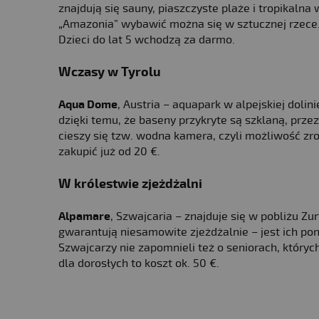
znajdują się sauny, piaszczyste plaże i tropikaln
„Amazonia” wybawić można się w sztucznej rzece. 
Dzieci do lat 5 wchodzą za darmo.
Wczasy w Tyrolu
Aqua Dome
, Austria – aquapark w alpejskiej doli
dzięki temu, że baseny przykryte są szklaną, prze
cieszy się tzw. wodna kamera, czyli możliwość zr
zakupić już od 20 €.
W królestwie zjeżdżalni
Alpamare
, Szwajcaria – znajduje się w pobliżu Zu
gwarantują niesamowite zjeżdżalnie – jest ich pona
Szwajcarzy nie zapomnieli też o seniorach, który
dla dorosłych to koszt ok. 50 €.