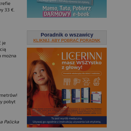
refie
y 33 €.
.
Poradnik o wszawicy
KLIKNIJ, ABY POBRAĆ PORADNK
 je
cią
ch można
1 metrów!
wy pobyt
a Palicka