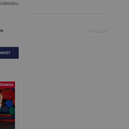
.
acebooku:
___________________________________
ie.
___________________________REKLAMA
OWRÓT
Dziecko