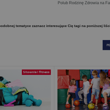
Polub Rodzinę Zdrowia na F
odobnej tematyce zaznacz interesujące Cię tagi na poniższej liśc
P
Siłownia i fitness