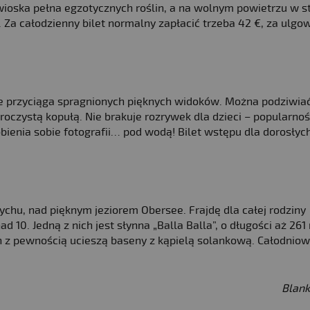
a wioska pełna egzotycznych roślin, a na wolnym powietrzu w st
Za całodzienny bilet normalny zapłacić trzeba 42 €, za ulgow
nie przyciąga spragnionych pięknych widoków. Można podziwiać
zroczystą kopułą. Nie brakuje rozrywek dla dzieci – popularnoś
obienia sobie fotografii… pod wodą! Bilet wstępu dla dorosły
rychu, nad pięknym jeziorem Obersee. Frajdę dla całej rodziny
d 10. Jedną z nich jest słynna „Balla Balla”, o długości aż 26
ch z pewnością ucieszą baseny z kąpielą solankową. Całodnio
Blank