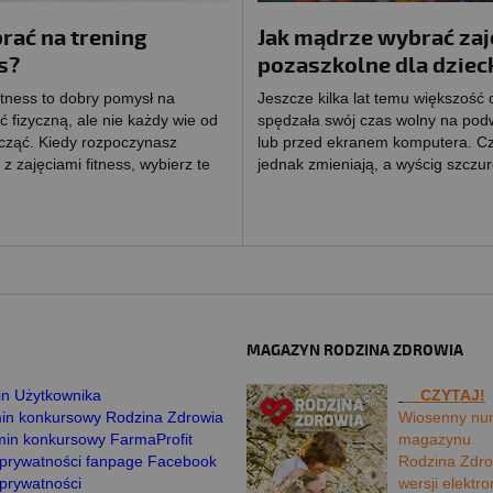
rać na trening
Jak mądrze wybrać zaj
s?
pozaszkolne dla dziec
itness to dobry pomysł na
Jeszcze kilka lat temu większość 
 fizyczną, ale nie każdy wie od
spędzała swój czas wolny na pod
cząć. Kiedy rozpoczynasz
lub przed ekranem komputera. Cz
z zajęciami fitness, wybierz te
jednak zmieniają, a wyścig szczur
MAGAZYN RODZINA ZDROWIA
n Użytkownika
CZYTAJ!
in konkursowy Rodzina Zdrowia
Wiosenny nu
in konkursowy FarmaProfit
magazynu
a prywatności fanpage Facebook
Rodzina Zdro
 prywatności
wersji elektro