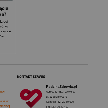
ęcia
ka?
dzieci
wórku
asy się
ów...
KONTAKT SERWIS
RodzinaZdrowia.pl
mer
Adres: 40-431 Katowice,
ul. Szopienicka 77
wia w
Centrala (32) 20 80 600,
nicznej.
Fax (32) 20 22 497