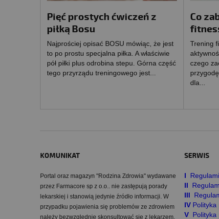
Pięć prostych ćwiczeń z
Co zab
piłką Bosu
fitnes
Najprościej opisać BOSU mówiąc, że jest
Trening f
to po prostu specjalna piłka. A właściwie
aktywność
pół piłki plus odrobina stepu. Górna część
czego za
tego przyrządu treningowego jest...
przygodę 
dla...
KOMUNIKAT
SERWIS
I
Regulami
Portal oraz magazyn "Rodzina Zdrowia" wydawane
II
Regulam
przez Farmacore sp z o.o.. nie zastępują porady
III
Regulam
lekarskiej i stanowią jedynie źródło informacji. W
IV
Polityk
przypadku pojawienia się problemów ze zdrowiem
V
Polityka
należy bezwzględnie skonsultować się z lekarzem.