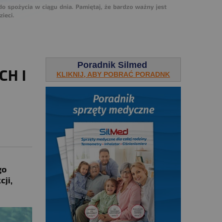
Poradnik Silmed
CH I
KLIKNIJ, ABY POBRAĆ PORADNK
go
ji,