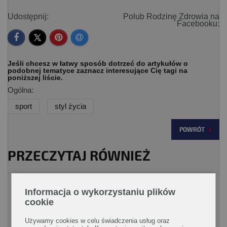
Udostępnij:
Polub Rodzinę Zdrowia na
Facebooku:
Jeśli chcesz w łatwy sposób dotrzeć do artykułów o
podobnej tematyce zaznacz interesujące Cię tagi na
poniższej liście.
Ogólna:
sport
styl życia
POWRÓT
PRZECZYTAJ RÓWNIEŻ
Aktywny wypoczynek
Informacja o wykorzystaniu plików
cookie
Używamy cookies w celu świadczenia usług oraz