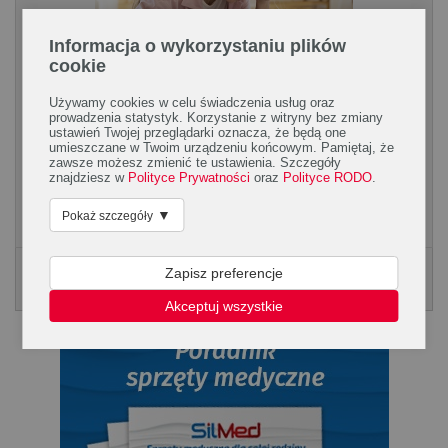
Informacja o wykorzystaniu plików
cookie
Używamy cookies w celu świadczenia usług oraz
prowadzenia statystyk. Korzystanie z witryny bez zmiany
Początki alergii u dzieci
ustawień Twojej przeglądarki oznacza, że będą one
umieszczane w Twoim urządzeniu końcowym. Pamiętaj, że
Rodzice często lekceważą pierwsze objawy alergii u
zawsze możesz zmienić te ustawienia. Szczegóły
najmłodszych dzieci. Gdy na ich policzkach pojawiają się
znajdziesz w
Polityce Prywatności
oraz
Polityce RODO
.
zaczerwienienia, grudkowe zmiany, może oznaczać, że...
▼
Pokaż szczegóły
Zapisz preferencje
Poradnik Silmed
KLIKNIJ, ABY POBRAĆ PORADNK
Akceptuj wszystkie