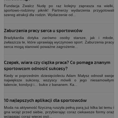
Fundacja Zwalcz Nudę po raz kolejny zaprasza na wielki,
sportowo-rodzinny piknik! Partnerzy wydarzenia przygotowali
szereg atrakcji dla rodzin. Wydarzenie od...
Zaburzenia pracy serca u sportowców
Bradykardia dotyka zarówno osoby starsze, jak i młode,
zwłaszcza te, które uprawiają wyczynowo sport. Zaburzenia pracy
serca mogą stanowić poważne zagrożenie...
Czepek, wiara czy ciężka praca? Co pomaga znanym
sportowcom odnosić sukcesy?
Kiedy w poprzednim dziesięcioleciu Adam Małysz odnosił swoje
największe sukcesy, wszyscy mówili o jego niesamowitym
talencie, kondycji i… bułce z bananem. Ka...
10 najlepszych aplikacji dla sportowców
Moda na aktywność fizyczną ruszyła pełną parą już kilka lat temu i
gna wciąż przed siebie, przybierając coraz ciekawsze formy oraz
wciągając coraz więcej osó...