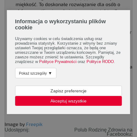
miękkość. To doskonałe rozwiązanie dla osób o
skórze wrażliwej, suchej, atopowej, a także dla
dzieci.
Informacja o wykorzystaniu plików
cookie
Masło shea – to intensywny nawilżacz i regenerator
skóry. Wygładza ją, odżywia, łagodzi podrażnienia i
Używamy cookies w celu świadczenia usług oraz
prowadzenia statystyk. Korzystanie z witryny bez zmiany
zaczerwienienie. Zmniejsza świąd i łuszczenie.
ustawień Twojej przeglądarki oznacza, że będą one
Idealne do pielęgnacji suchych miejsc.
umieszczane w Twoim urządzeniu końcowym. Pamiętaj, że
zawsze możesz zmienić te ustawienia. Szczegóły
znajdziesz w
Polityce Prywatności
oraz
Polityce RODO
.
Autor: Marta Nowacka
▼
Pokaż szczegóły
Zapisz preferencje
Akceptuj wszystkie
Image by
Freepik
Udostępnij:
Polub Rodzinę Zdrowia na
Facebooku: