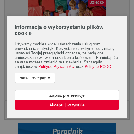
Dziecko
Informacja o wykorzystaniu plików
cookie
Używamy cookies w celu świadczenia usług oraz
prowadzenia statystyk. Korzystanie z witryny bez zmiany
ustawień Twojej przeglądarki oznacza, że będą one
Jak mądrze wybrać zajęcia pozaszkolne
umieszczane w Twoim urządzeniu końcowym. Pamiętaj, że
zawsze możesz zmienić te ustawienia. Szczegóły
dla dziecka?
znajdziesz w
Polityce Prywatności
oraz
Polityce RODO
.
Jeszcze kilka lat temu większość dzieci spędzała swój czas
▼
Pokaż szczegóły
wolny na podwórku lub przed ekranem komputera. Czasy się
jednak zmieniają, a wyścig szczurów...
Zapisz preferencje
Akceptuj wszystkie
Poradnik Silmed
KLIKNIJ, ABY POBRAĆ PORADNK