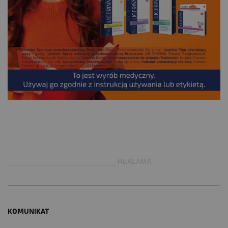
.
___________________________________
___________________________REKLAMA
KOMUNIKAT