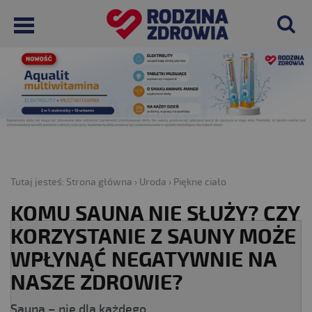
Tutaj jesteś:
Strona główna
›
Uroda
›
Piękne ciało
KOMU SAUNA NIE SŁUŻY? CZY
KORZYSTANIE Z SAUNY MOŻE
WPŁYNĄĆ NEGATYWNIE NA
NASZE ZDROWIE?
Sauna – nie dla każdego