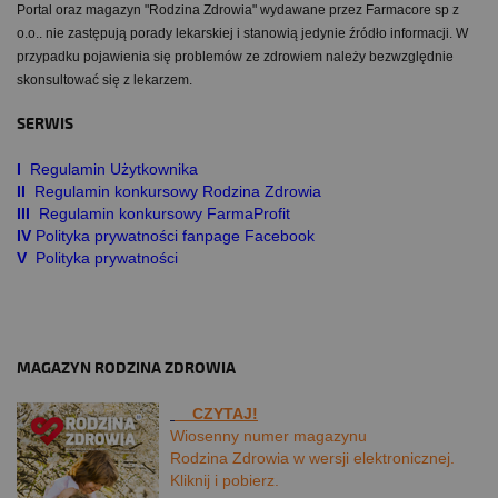
Portal oraz magazyn "Rodzina Zdrowia" wydawane przez Farmacore sp z
o.o.. nie zastępują porady lekarskiej i stanowią jedynie źródło informacji. W
przypadku pojawienia się problemów ze zdrowiem należy bezwzględnie
skonsultować się z lekarzem.
SERWIS
I
Regulamin Użytkownika
II
Regulamin konkursowy Rodzina Zdrowia
III
Regulamin konkursowy FarmaProfit
IV
Polityka prywatności fanpage Facebook
V
Polityka prywatności
MAGAZYN RODZINA ZDROWIA
CZYTAJ!
Wiosenny numer magazynu
Rodzina Zdrowia w wersji elektronicznej.
Kliknij i pobierz.