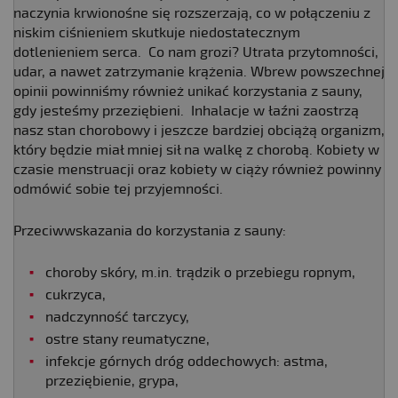
naczynia krwionośne się rozszerzają, co w połączeniu z
niskim ciśnieniem skutkuje niedostatecznym
dotlenieniem serca. Co nam grozi? Utrata przytomności,
udar, a nawet zatrzymanie krążenia. Wbrew powszechnej
opinii powinniśmy również unikać korzystania z sauny,
gdy jesteśmy przeziębieni. Inhalacje w łaźni zaostrzą
nasz stan chorobowy i jeszcze bardziej obciążą organizm,
który będzie miał mniej sił na walkę z chorobą. Kobiety w
czasie menstruacji oraz kobiety w ciąży również powinny
odmówić sobie tej przyjemności.
Przeciwwskazania do korzystania z sauny:
choroby skóry, m.in. trądzik o przebiegu ropnym,
cukrzyca,
nadczynność tarczycy,
ostre stany reumatyczne,
infekcje górnych dróg oddechowych: astma,
przeziębienie, grypa,