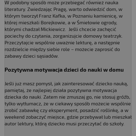
W podobny sposób może przebiegać również nauka
literatury. Zwiedzając Pragę, warto odwiedzić dom, w
którym tworzył Franz Kafka, w Poznaniu kamienicę, w
której mieszkali Borejkowie, a w Śmiełowie ogrody,
którymi chadzał Mickiewicz. Jeśli chcecie zachęcić
pociechy do czytania, zorganizujcie domowy teatrzyk.
Przeczytajcie wspólnie uważnie lekturę, a następnie
rozdzielcie między siebie role – możecie zaprosić do
zabawy dzieci sąsiadów.
Pozytywna motywacja dzieci do nauki w domu
Jeśli już masz pomysł, jak zainteresować dziecko nauką,
pamiętaj, że najlepiej działa pozytywna motywacja
dziecka do nauki. Zatem nie zmuszaj go, nie stosuj gróźb,
tylko wytłumacz, że w ciekawy sposób możecie wspólnie
zrobić zabawkę czy eksperyment, posadzić roślinkę, a w
weekend zobaczyć miejsce, gdzie przebywał lub mieszkał
autor lektury, którą dziecko musi przeczytać do szkoły.