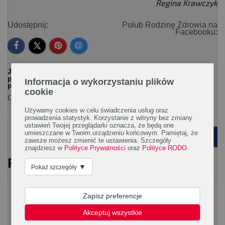
Regina Krawczyk
Udostępnij:
Polub Rodzinę Zdrowia na
Facebooku:
Jeśli chcesz w łatwy sposób dotrzeć do artykułów o
podobnej tematyce zaznacz interesujące Cię tagi na
Informacja o wykorzystaniu plików
poniższej liście.
cookie
Ogólna:
Używamy cookies w celu świadczenia usług oraz
dziecko
prowadzenia statystyk. Korzystanie z witryny bez zmiany
ustawień Twojej przeglądarki oznacza, że będą one
umieszczane w Twoim urządzeniu końcowym. Pamiętaj, że
POWRÓT
zawsze możesz zmienić te ustawienia. Szczegóły
znajdziesz w
Polityce Prywatności
oraz
Polityce RODO
.
PRZECZYTAJ RÓWNIEŻ
▼
Pokaż szczegóły
Wychowanie
Zapisz preferencje
Akceptuj wszystkie