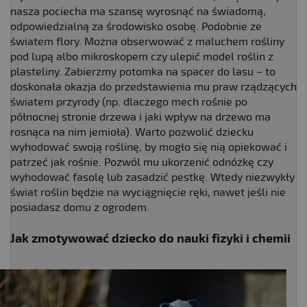
nasza pociecha ma szansę wyrosnąć na świadomą,
odpowiedzialną za środowisko osobę. Podobnie ze
światem flory. Można obserwować z maluchem rośliny
pod lupą albo mikroskopem czy ulepić model roślin z
plasteliny. Zabierzmy potomka na spacer do lasu – to
doskonała okazja do przedstawienia mu praw rządzących
światem przyrody (np. dlaczego mech rośnie po
północnej stronie drzewa i jaki wpływ na drzewo ma
rosnąca na nim jemioła). Warto pozwolić dziecku
wyhodować swoją roślinę, by mogło się nią opiekować i
patrzeć jak rośnie. Pozwól mu ukorzenić odnóżkę czy
wyhodować fasolę lub zasadzić pestkę. Wtedy niezwykły
świat roślin będzie na wyciągnięcie ręki, nawet jeśli nie
posiadasz domu z ogrodem.
Jak zmotywować dziecko do nauki fizyki i chemii