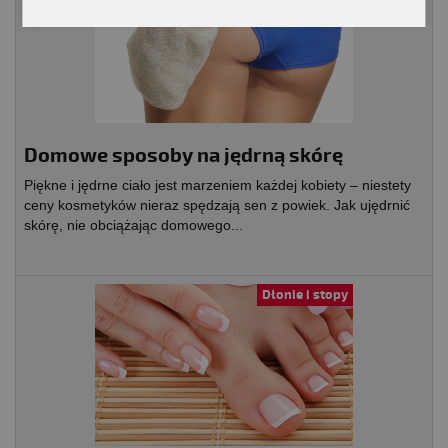
Domowe sposoby na jędrną skórę
Piękne i jędrne ciało jest marzeniem każdej kobiety – niestety
ceny kosmetyków nieraz spędzają sen z powiek. Jak ujędrnić
skórę, nie obciążając domowego...
Dłonie i stopy