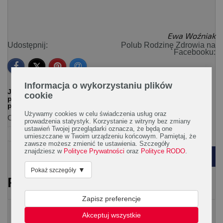
Ewa Woźniak
Udostępnij:
Polub Rodzinę Zdrowia na
Facebooku:
Informacja o wykorzystaniu plików
Jeśli chcesz w łatwy sposób dotrzeć do artykułów o
cookie
podobnej tematyce zaznacz interesujące Cię tagi na
poniższej liście.
Używamy cookies w celu świadczenia usług oraz
Ogólna:
prowadzenia statystyk. Korzystanie z witryny bez zmiany
ustawień Twojej przeglądarki oznacza, że będą one
kosmetyki
skóra
uroda
umieszczane w Twoim urządzeniu końcowym. Pamiętaj, że
zawsze możesz zmienić te ustawienia. Szczegóły
znajdziesz w
Polityce Prywatności
oraz
Polityce RODO
.
POWRÓT
▼
Pokaż szczegóły
PRZECZYTAJ RÓWNIEŻ
Zapisz preferencje
Piękne ciało
Akceptuj wszystkie