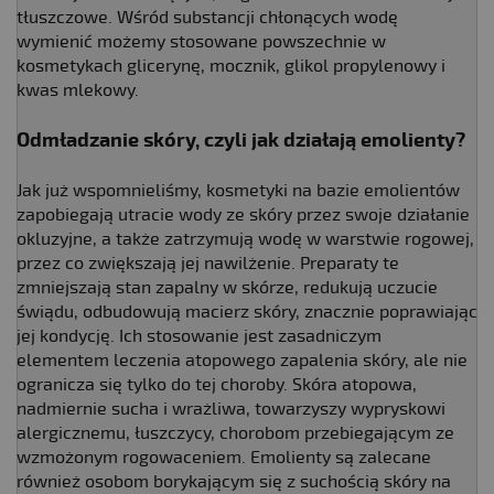
tłuszczowe. Wśród substancji chłonących wodę
wymienić możemy stosowane powszechnie w
kosmetykach glicerynę, mocznik, glikol propylenowy i
kwas mlekowy.
Odmładzanie skóry, czyli jak działają emolienty?​
Jak już wspomnieliśmy, kosmetyki na bazie emolientów
zapobiegają utracie wody ze skóry przez swoje działanie
okluzyjne, a także zatrzymują wodę w warstwie rogowej,
przez co zwiększają jej nawilżenie. Preparaty te
zmniejszają stan zapalny w skórze, redukują uczucie
świądu, odbudowują macierz skóry, znacznie poprawiając
jej kondycję. Ich stosowanie jest zasadniczym
elementem leczenia atopowego zapalenia skóry, ale nie
ogranicza się tylko do tej choroby. Skóra atopowa,
nadmiernie sucha i wrażliwa, towarzyszy wypryskowi
alergicznemu, łuszczycy, chorobom przebiegającym ze
wzmożonym rogowaceniem. Emolienty są zalecane
również osobom borykającym się z suchością skóry na