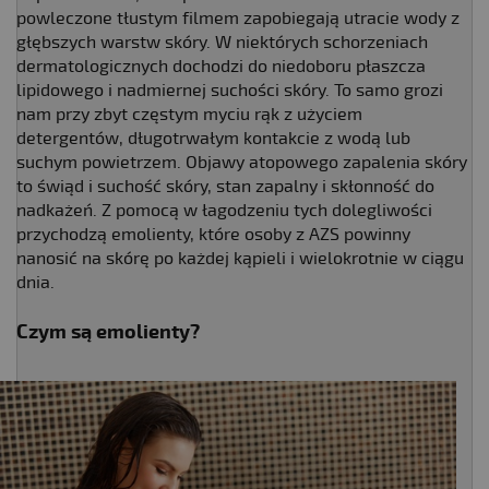
powleczone tłustym filmem zapobiegają utracie wody z
głębszych warstw skóry. W niektórych schorzeniach
dermatologicznych dochodzi do niedoboru płaszcza
lipidowego i nadmiernej suchości skóry. To samo grozi
nam przy zbyt częstym myciu rąk z użyciem
detergentów, długotrwałym kontakcie z wodą lub
suchym powietrzem. Objawy atopowego zapalenia skóry
to świąd i suchość skóry, stan zapalny i skłonność do
nadkażeń. Z pomocą w łagodzeniu tych dolegliwości
przychodzą emolienty, które osoby z AZS powinny
nanosić na skórę po każdej kąpieli i wielokrotnie w ciągu
dnia.
Czym są emolienty?​