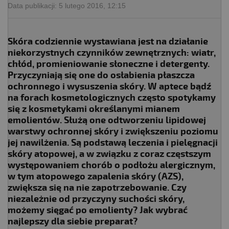
Data publikacji:
5 lutego 2016, 12:15
Skóra codziennie wystawiana jest na działanie
niekorzystnych czynników zewnętrznych: wiatr,
chłód, promieniowanie słoneczne i detergenty.
Przyczyniają się one do osłabienia płaszcza
ochronnego i wysuszenia skóry. W aptece bądź
na forach kosmetologicznych często spotykamy
się z kosmetykami określanymi mianem
emolientów. Służą one odtworzeniu lipidowej
warstwy ochronnej skóry i zwiększeniu poziomu
jej nawilżenia. Są podstawą leczenia i pielęgnacji
skóry atopowej, a w związku z coraz częstszym
występowaniem chorób o podłożu alergicznym,
w tym atopowego zapalenia skóry (AZS),
zwiększa się na nie zapotrzebowanie. Czy
niezależnie od przyczyny suchości skóry,
możemy sięgać po emolienty? Jak wybrać
najlepszy dla siebie preparat?