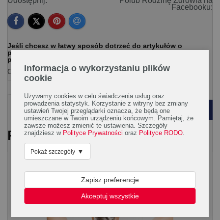
Udostępnij:
Polub Rodzinę Zdrowia na
Facebooku:
Jeśli chcesz w łatwy sposób dotrzeć do artykułów o
podobnej tematyce zaznacz interesujące Cię tagi na
poniższej liście.
Informacja o wykorzystaniu plików
Ogólna:
cookie
dziecko
skóra
Używamy cookies w celu świadczenia usług oraz
prowadzenia statystyk. Korzystanie z witryny bez zmiany
POWRÓT
ustawień Twojej przeglądarki oznacza, że będą one
umieszczane w Twoim urządzeniu końcowym. Pamiętaj, że
zawsze możesz zmienić te ustawienia. Szczegóły
PRZECZYTAJ RÓWNIEŻ
znajdziesz w
Polityce Prywatności
oraz
Polityce RODO
.
▼
Pokaż szczegóły
Włosy
Zapisz preferencje
Akceptuj wszystkie