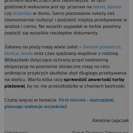
promieni słonecznych jest najsilniejsze. W tych
godzinach wskazana jest np. przerwa na
obiad
,
spacer
czy
drzemka
w domu. Samo plażowanie należy zaś
równomiernie rozłożyć i podzielić między przebywanie w
wodzie i cieniu. Na wszelki wypadek w torbie powinny
znaleźć się wszelkie niezbędne dokumenty.
Zabawy na plaży mają wiele zalet –
świeże powietrze
,
słońce
,
woda
oraz czas spędzany wspólnie z rodziną.
Wskazówki dotyczące ochrony przed nadmierną
ekspozycją na promienie słoneczne mają na celu
uniknięcie przykrych skutków zbyt długiego przebywania
na słońcu. Warto kilka razy
sprawdzić zawartość torby
plażowej
, by nic nie przeszkodziło w chwilach beztroski.
Czytaj więcej w temacie:
First minute - oszczędzaj
planując wakacje wcześniej!
Karolina Lepczak