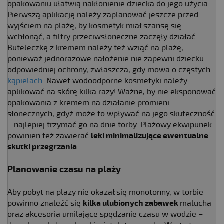
opakowaniu ułatwią nakłonienie dziecka do jego użycia.
Pierwszą aplikację należy zaplanować jeszcze przed
wyjściem na plażę, by kosmetyk miał szansę się
wchłonąć, a filtry przeciwsłoneczne zaczęły działać.
Buteleczkę z kremem należy też wziąć na plażę,
ponieważ jednorazowe nałożenie nie zapewni dziecku
odpowiedniej ochrony, zwłaszcza, gdy mowa o częstych
kąpielach
. Nawet wodoodporne kosmetyki należy
aplikować na skórę kilka razy! Ważne, by nie eksponować
opakowania z kremem na działanie promieni
słonecznych, gdyż może to wpływać na jego skuteczność
– najlepiej trzymać go na dnie torby. Plażowy ekwipunek
powinien też zawierać
leki minimalizujące ewentualne
skutki przegrzania
.
Planowanie czasu na plaży
Aby pobyt na plaży nie okazał się monotonny, w torbie
powinno znaleźć się
kilka ulubionych zabawek
malucha
oraz akcesoria umilające spędzanie czasu w wodzie –