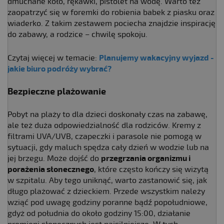
dmuchane koło, rękawki, pistolet na wodę. Warto też
zaopatrzyć się w foremki do robienia babek z piasku oraz
wiaderko. Z takim zestawem pociecha znajdzie inspirację
do zabawy, a rodzice – chwilę spokoju.
Czytaj więcej w temacie:
Planujemy wakacyjny wyjazd -
jakie biuro podróży wybrać?
Bezpieczne plażowanie
Pobyt na plaży to dla dzieci doskonały czas na zabawę,
ale też duża odpowiedzialność dla rodziców. Kremy z
filtrami UVA/UVB, czapeczki i parasole nie pomogą w
sytuacji, gdy maluch spędza cały dzień w wodzie lub na
jej brzegu. Może dojść do
przegrzania organizmu i
porażenia słonecznego
, które często kończy się wizytą
w szpitalu. Aby tego uniknąć, warto zastanowić się, jak
długo plażować z dzieckiem. Przede wszystkim należy
wziąć pod uwagę godziny poranne bądź popołudniowe,
gdyż od południa do około godziny 15:00, działanie