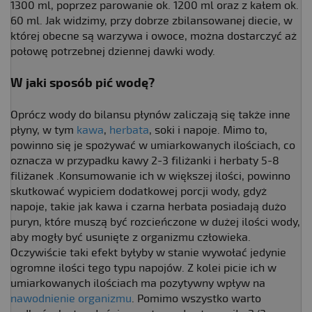
1300 ml, poprzez parowanie ok. 1200 ml oraz z kałem ok.
60 ml. Jak widzimy, przy dobrze zbilansowanej diecie, w
której obecne są warzywa i owoce, można dostarczyć aż
połowę potrzebnej dziennej dawki wody.
W jaki sposób pić wodę?
Oprócz wody do bilansu płynów zaliczają się także inne
płyny, w tym
kawa
,
herbata
, soki i napoje. Mimo to,
powinno się je spożywać w umiarkowanych ilościach, co
oznacza w przypadku kawy 2-3 filiżanki i herbaty 5-8
filiżanek .Konsumowanie ich w większej ilości, powinno
skutkować wypiciem dodatkowej porcji wody, gdyż
napoje, takie jak kawa i czarna herbata posiadają dużo
puryn, które muszą być rozcieńczone w dużej ilości wody,
aby mogły być usunięte z organizmu człowieka.
Oczywiście taki efekt byłyby w stanie wywołać jedynie
ogromne ilości tego typu napojów. Z kolei picie ich w
umiarkowanych ilościach ma pozytywny wpływ na
nawodnienie organizmu
. Pomimo wszystko warto