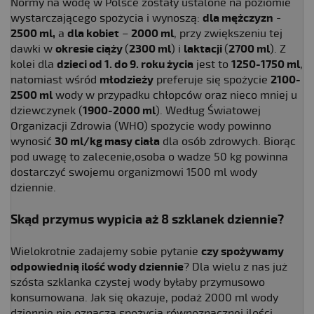
Normy na wodę w Polsce zostały ustalone na poziomie
wystarczającego spożycia i wynoszą:
dla mężczyzn
-
2500 ml,
a
dla kobiet
–
2000 ml
, przy zwiększeniu tej
dawki w
okresie ciąży
(
2300 ml
) i
laktacji
(
2700 ml
). Z
kolei dla
dzieci od 1. do 9. roku życia
jest to
1250-1750 ml
,
natomiast wśród
młodzieży
preferuje się spożycie
2100-
2500 ml
wody w przypadku chłopców oraz nieco mniej u
dziewczynek (
1900-2000 ml
). Według Światowej
Organizacji Zdrowia (WHO) spożycie wody powinno
wynosić
30 ml/kg masy ciała
dla osób zdrowych. Biorąc
pod uwagę to zalecenie,osoba o wadze 50 kg powinna
dostarczyć swojemu organizmowi 1500 ml wody
dziennie.
Skąd przymus wypicia aż 8 szklanek dziennie?
Wielokrotnie zadajemy sobie pytanie
czy spożywamy
odpowiednią ilość wody dziennie
? Dla wielu z nas już
szósta szklanka czystej wody byłaby przymusowo
konsumowana. Jak się okazuje, podaż 2000 ml wody
dziennie nie oznacza spożycia równoznacznej ilości