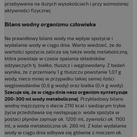
przebywania na dużych wysokościach i przy wzmożonej
aktywności fizycznej.
Bilans wodny organizmu człowieka
Na prawidłowy bilans wody ma wpływ spożycie i
wydalanie wody w ciągu dnia. Warto wiedzieć, że do
wartości spożycia zalicza się także wodę metaboliczną,
która powstaje w czasie spalania składników
odżywczych tj. białko, tłuszcz i węglowodany. Z badań
wynika, że z przemiany 1 g tłuszczu powstanie 1,07 g
wody, nieco mniej w przypadku takiej samej ilości
węglowodanów (0,6 g wody) oraz białka (0,4 g wody).
Szacuje się, że w ciągu dnia nasz organizm syntetyzuje
200-300 ml wody metabolicznej
. Przykładowy bilans
wodny mężczyzny o diecie 2110 kcal i siedzącym trybie
życia przedstawia się następująco: woda spożyta w
postaci płynów zajmuje ok. 1200 ml, żywności ok. 1100
ml, a woda metaboliczna ok. 280 ml. Z kolei wydalanie
wody w ciągu dnia odbywa się głównie z moczem ok.