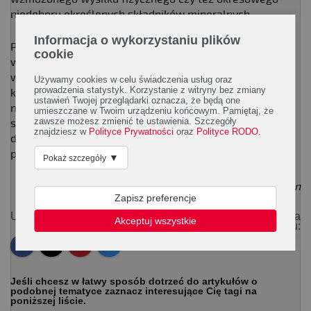
niedoboru określonych składników mineralnych.
Informacja o wykorzystaniu plików
Podczas przygotowywania własnej racji pokarmowej,
cookie
warto uwzględnić w niej odpowiednią dawkę wody, gdyż
wpływa na prawidłowe funkcjonowanie praktycznie
Używamy cookies w celu świadczenia usług oraz
prowadzenia statystyk. Korzystanie z witryny bez zmiany
każdego narządu ciała. Jej brak jest szczególnie
ustawień Twojej przeglądarki oznacza, że będą one
niebezpieczny, gdyż m.in. upośledza wydalanie
umieszczane w Twoim urządzeniu końcowym. Pamiętaj, że
zawsze możesz zmienić te ustawienia. Szczegóły
szkodliwych produktów przemiany materii oraz
znajdziesz w
Polityce Prywatności
oraz
Polityce RODO
.
doprowadza do rozwoju schorzeń, które mogą mieć w
przyszłości poważne konsekwencje zdrowotne.
▼
Pokaż szczegóły
Małgorzata Cyran
Zapisz preferencje
Udostępnij:
Polub Rodzinę Zdrowia na
Akceptuj wszystkie
Facebooku:
Jeśli chcesz w łatwy sposób dotrzeć do artykułów o
podobnej tematyce zaznacz interesujące Cię tagi na
poniższej liście.