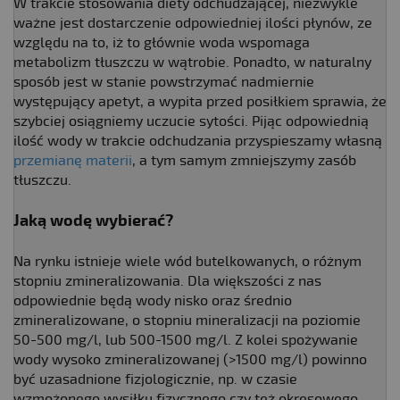
W trakcie stosowania diety odchudzającej, niezwykle
ważne jest dostarczenie odpowiedniej ilości płynów, ze
względu na to, iż to głównie woda wspomaga
metabolizm tłuszczu w wątrobie. Ponadto, w naturalny
sposób jest w stanie powstrzymać nadmiernie
występujący apetyt, a wypita przed posiłkiem sprawia, że
szybciej osiągniemy uczucie sytości. Pijąc odpowiednią
ilość wody w trakcie odchudzania przyspieszamy własną
przemianę materii
, a tym samym zmniejszymy zasób
tłuszczu.
Jaką wodę wybierać?
Na rynku istnieje wiele wód butelkowanych, o różnym
stopniu zmineralizowania. Dla większości z nas
odpowiednie będą wody nisko oraz średnio
zmineralizowane, o stopniu mineralizacji na poziomie
50-500 mg/l, lub 500-1500 mg/l. Z kolei spożywanie
wody wysoko zmineralizowanej (>1500 mg/l) powinno
być uzasadnione fizjologicznie, np. w czasie
wzmożonego wysiłku fizycznego czy też okresowego