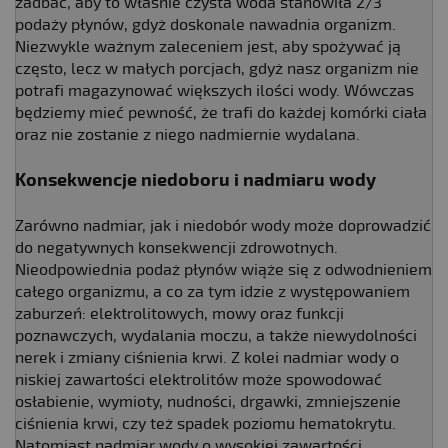
zadbać, aby to właśnie czysta woda stanowiła 2/3
podaży płynów, gdyż doskonale nawadnia organizm.
Niezwykle ważnym zaleceniem jest, aby spożywać ją
często, lecz w małych porcjach, gdyż nasz organizm nie
potrafi magazynować większych ilości wody. Wówczas
będziemy mieć pewność, że trafi do każdej komórki ciała
oraz nie zostanie z niego nadmiernie wydalana.
Konsekwencje niedoboru i nadmiaru wody
Zarówno nadmiar, jak i niedobór wody może doprowadzić
do negatywnych konsekwencji zdrowotnych.
Nieodpowiednia podaż płynów wiąże się z odwodnieniem
całego organizmu, a co za tym idzie z występowaniem
zaburzeń: elektrolitowych, mowy oraz funkcji
poznawczych, wydalania moczu, a także niewydolności
nerek i zmiany ciśnienia krwi. Z kolei nadmiar wody o
niskiej zawartości elektrolitów może spowodować
osłabienie, wymioty, nudności, drgawki, zmniejszenie
ciśnienia krwi, czy też spadek poziomu hematokrytu.
Natomiast nadmiar wody o wysokiej zawartości