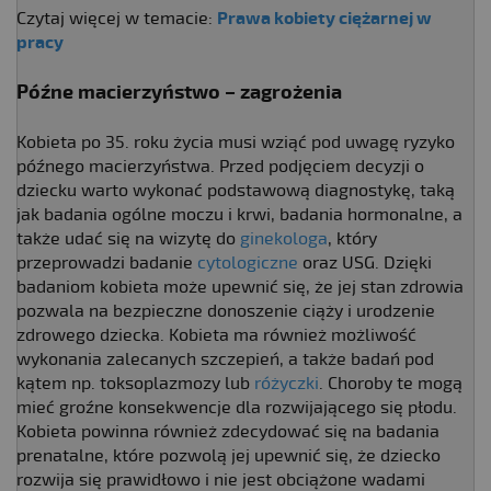
Czytaj więcej w temacie:
Prawa kobiety ciężarnej w
pracy
Późne macierzyństwo – zagrożenia
Kobieta po 35. roku życia musi wziąć pod uwagę ryzyko
późnego macierzyństwa. Przed podjęciem decyzji o
dziecku warto wykonać podstawową diagnostykę, taką
jak badania ogólne moczu i krwi, badania hormonalne, a
także udać się na wizytę do
ginekologa
, który
przeprowadzi badanie
cytologiczne
oraz USG. Dzięki
badaniom kobieta może upewnić się, że jej stan zdrowia
pozwala na bezpieczne donoszenie ciąży i urodzenie
zdrowego dziecka. Kobieta ma również możliwość
wykonania zalecanych szczepień, a także badań pod
kątem np. toksoplazmozy lub
różyczki
. Choroby te mogą
mieć groźne konsekwencje dla rozwijającego się płodu.
Kobieta powinna również zdecydować się na badania
prenatalne, które pozwolą jej upewnić się, że dziecko
rozwija się prawidłowo i nie jest obciążone wadami