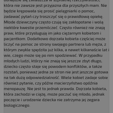
odnajdzie się zwłaszcza w szpitalnej rzeczywistości,
która nie zawsze jest przyjazna dla przyszłych mam. Nie
będzie krępowała się prosić pielęgniarki o pomoc,
zadawać pytań czy troszczyć się o prawidłową opiekę.
Młode dziewczyny często czują się zakłopotane i wolą
niektóre kwestie przemilczeć. Często również nie znają
praw, które przysługują im jako ciężarnym kobietom i
pacjentkom. Dodatkowo dojrzała kobieta częściej może
liczyć na pomoc ze strony swojego partnera lub męża, z
którym zwykle spędziła już kilka, a nawet kilkanaście lat i
wie, czego może się po nim spodziewać. W przypadku
młodych ludzi, którzy nie znają się jeszcze zbyt długo,
dziecko często staje się powodem konfliktów, a także
rozstań, ponieważ jedna ze stron nie jest jeszcze gotowa
na tak dużą odpowiedzialność. Wiele kobiet zadaje sobie
również pytanie, czy późne macierzyństwo opóźnia
menopauzę. Nie jest to jednak prawda. Dojrzała kobieta,
która zachodzi w ciążę, może poczuć się młodo, jednak
poczęcie i urodzenie dziecka nie zatrzyma jej zegara
biologicznego.