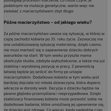
podlegają procesom starzenia, co może czynić je
podatnymi na mutacje genetyczne, warto więc nie
zwlekać z macierzyństwem zbyt długo.
Późne macierzyństwo – od jakiego wieku?
Za późne macierzyństwo uważa się sytuację, w której w
ciążę zachodzi kobieta po 35. roku życia. Zazwyczaj ma
ona ustabilizowaną sytuację materialną, dzięki czemu
nie musi martwić się o zapewnienie dziecku dobrych
warunków na start. W tym wieku przyszła mama
ukończyła studia, zdobyła wykształcenie, a także ma już
stabilną i wyrobioną pozycję w pracy. Z pewnością
łatwiej będzie jej wrócić do firmy po urlopie
macierzyńskim. Dodatkowo kobieta w tym wieku jest
bardziej dojrzała niż młoda dziewczyna, która dopiero
wkracza w dorosły wiek. Decyzja o dziecku będzie na
pewno głęboko przemyślana i nieprzypadkowa. Dzięki
stabilizacji finansowej kobieta może pozwolić sobie na
dodatkowe badania, które umożliwią jej upewnienie się,
że
dziecko jest zdrowe. Co więcej, kiedy nadejdzie czas