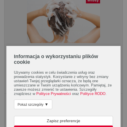
Włosy
Właściwa pielęgnacja przetłuszczających
Informacja o wykorzystaniu plików
się włosów
cookie
Skóra głowy pełna jest gruczołów łojowych. Każdy włos
Używamy cookies w celu świadczenia usług oraz
natłuszczany jest produkowanym przez nie sebum. To proces
prowadzenia statystyk. Korzystanie z witryny bez zmiany
całkowicie naturalny i jak najbardziej...
ustawień Twojej przeglądarki oznacza, że będą one
umieszczane w Twoim urządzeniu końcowym. Pamiętaj, że
zawsze możesz zmienić te ustawienia. Szczegóły
znajdziesz w
Polityce Prywatności
oraz
Polityce RODO
.
Rodzaje treningów
▼
Pokaż szczegóły
Zapisz preferencje