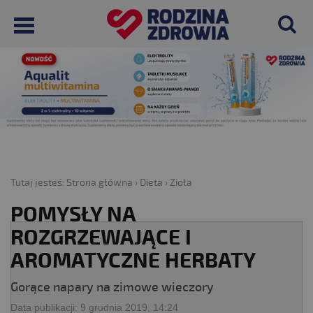
Tutaj jesteś:
Strona główna
›
Dieta
›
Zioła
POMYSŁY NA
ROZGRZEWAJĄCE I
AROMATYCZNE HERBATY
Gorące napary na zimowe wieczory
Data publikacji:
9 grudnia 2019, 14:24