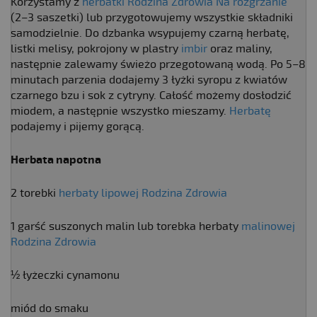
Korzystamy z
herbatki Rodzina Zdrowia Na rozgrzanie
(2–3 saszetki) lub przygotowujemy wszystkie składniki
samodzielnie. Do dzbanka wsypujemy czarną herbatę,
listki melisy, pokrojony w plastry
imbir
oraz maliny,
następnie zalewamy świeżo przegotowaną wodą. Po 5–8
minutach parzenia dodajemy 3 łyżki syropu z kwiatów
czarnego bzu i sok z cytryny. Całość możemy dosłodzić
miodem, a następnie wszystko mieszamy.
Herbatę
podajemy i pijemy gorącą.
Herbata napotna
2 torebki
herbaty
lipowej Rodzina Zdrowia
1 garść suszonych malin lub torebka herbaty
malinowej
Rodzina Zdrowia
½ łyżeczki cynamonu
miód do smaku