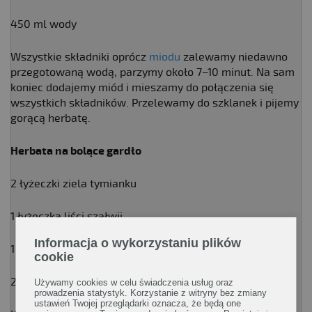
450 ml wody
Wszystkie składniki oprócz
miodu
zalewamy niedawno
przegotowaną wodą, parzymy około 7–10 minut. Na sam
koniec dodajemy miód i mieszamy do połączenia się
wszystkich składników. Przelewamy do szklanek i pijemy
gorącą herbatę.
Herbata na bolące gardło
2 łyżeczki ziela tymianku
1 łyżeczka liści szałwii
Informacja o wykorzystaniu plików
1 łyżeczka liści mięty pieprzowej
cookie
200 ml wody
Używamy cookies w celu świadczenia usług oraz
prowadzenia statystyk. Korzystanie z witryny bez zmiany
ustawień Twojej przeglądarki oznacza, że będą one