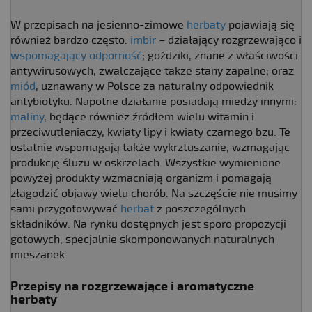
W przepisach na jesienno-zimowe
herbaty
pojawiają się
również bardzo często:
imbir
– działający rozgrzewająco i
wspomagający odporność
; goździki, znane z właściwości
antywirusowych, zwalczające także stany zapalne; oraz
miód
, uznawany w Polsce za naturalny odpowiednik
antybiotyku. Napotne działanie posiadają miedzy innymi:
maliny
, będące również źródłem wielu witamin i
przeciwutleniaczy, kwiaty lipy i kwiaty czarnego bzu. Te
ostatnie wspomagają także wykrztuszanie, wzmagając
produkcję śluzu w oskrzelach. Wszystkie wymienione
powyżej produkty wzmacniają organizm i pomagają
złagodzić objawy wielu chorób. Na szczęście nie musimy
sami przygotowywać
herbat
z poszczególnych
składników. Na rynku dostępnych jest sporo propozycji
gotowych, specjalnie skomponowanych naturalnych
mieszanek.
Przepisy na rozgrzewające i aromatyczne
herbaty