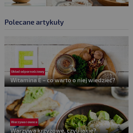
.
Polecane artykuły
Układ odpornościowy
Witamina E – co warto o niej wiedzieć?
Warzywa i owoce
Warzywa krzyżowe, czyli jakie?