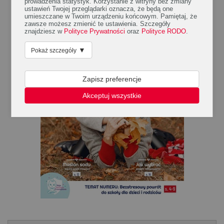
prowadzenia statystyk. Korzystanie z witryny bez zmiany
ustawień Twojej przeglądarki oznacza, że będą one
umieszczane w Twoim urządzeniu końcowym. Pamiętaj, że
zawsze możesz zmienić te ustawienia. Szczegóły
znajdziesz w
Polityce Prywatności
oraz
Polityce RODO
.
▼
Pokaż szczegóły
Zapisz preferencje
Akceptuj wszystkie
.