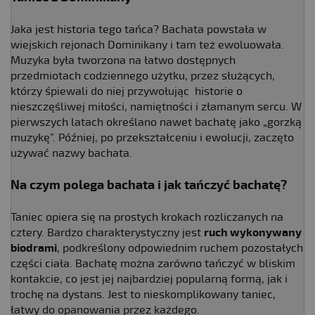
Jaka jest historia tego tańca? Bachata powstała w
wiejskich rejonach Dominikany i tam też ewoluowała.
Muzyka była tworzona na łatwo dostępnych
przedmiotach codziennego użytku, przez służących,
którzy śpiewali do niej przywołując historie o
nieszczęśliwej miłości, namiętności i złamanym sercu. W
pierwszych latach określano nawet bachatę jako „gorzką
muzykę”. Później, po przekształceniu i ewolucji, zaczęto
używać nazwy bachata.
Na czym polega bachata
i jak tańczyć bachatę?
Taniec opiera się na prostych krokach rozliczanych na
cztery. Bardzo charakterystyczny jest
ruch wykonywany
biodrami
, podkreślony odpowiednim ruchem pozostałych
części ciała. Bachatę można zarówno tańczyć w bliskim
kontakcie, co jest jej najbardziej popularną formą, jak i
trochę na dystans. Jest to nieskomplikowany taniec,
łatwy do opanowania przez każdego.