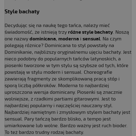
Style bachaty
Decydując się na naukę tego tańca, należy mieć
świadomość, że istnieją trzy
różne style bachaty
. Noszą
one nazwy
dominicana
,
moderna
i
sensual
. Na czym
polegają różnice? Dominicana to styl powstały na
Dominikanie, najbliższy oryginalnemu ujęciu bachaty. Jest
nieco podobny do popularnych tańców latynoskich, a
piosenki tworzone w tym stylu są szybsze od tych, które
powstają w stylu modern i sensual. Choreografie
zawierają fragmenty ze skomplikowaną pracą stóp i
sporą liczbą półkroków. Moderna to najbardziej
uproszczona wersja dominicany. Piosenki są znacznie
wolniejsze, z rzadkimi partiami gitarowymi. Jest to
najbardziej popularny i najczęściej nauczany styl.
Najbardziej namiętnym i zmysłowym stylem bachaty jest
sensual. Pary tańczą bardzo blisko, a tempo jest
umiarkowane lub wolne. Bardzo ważny jest ruch bioder.
To też bardzo trudny rodzaj bachaty.