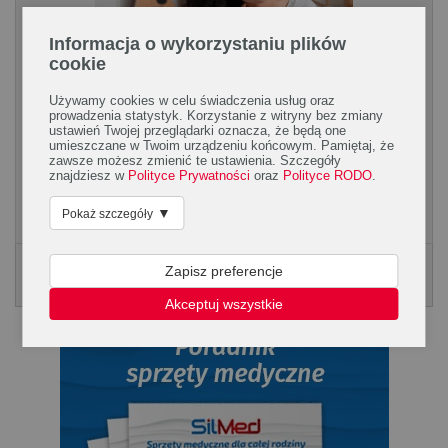
Informacja o wykorzystaniu plików
cookie
Używamy cookies w celu świadczenia usług oraz
prowadzenia statystyk. Korzystanie z witryny bez zmiany
Alergia a stres
ustawień Twojej przeglądarki oznacza, że będą one
umieszczane w Twoim urządzeniu końcowym. Pamiętaj, że
Stres w sposób zdecydowany wpływa na objawy wszystkich
zawsze możesz zmienić te ustawienia. Szczegóły
rodzajów alergii, zarówno inhalacyjnej, jak i pokarmowej, a
znajdziesz w
Polityce Prywatności
oraz
Polityce RODO
.
także skórnej. Stres sam z siebie nie może...
▼
Pokaż szczegóły
Zapisz preferencje
Poradnik Silmed
KLIKNIJ, ABY POBRAĆ PORADNK
Akceptuj wszystkie