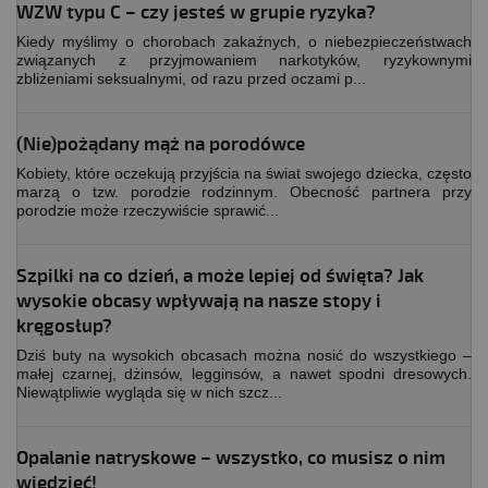
WZW typu C – czy jesteś w grupie ryzyka?
Kiedy myślimy o chorobach zakaźnych, o niebezpieczeństwach
związanych z przyjmowaniem narkotyków, ryzykownymi
zbliżeniami seksualnymi, od razu przed oczami p...
(Nie)pożądany mąż na porodówce
Kobiety, które oczekują przyjścia na świat swojego dziecka, często
marzą o tzw. porodzie rodzinnym. Obecność partnera przy
porodzie może rzeczywiście sprawić...
Szpilki na co dzień, a może lepiej od święta? Jak
wysokie obcasy wpływają na nasze stopy i
kręgosłup?
Dziś buty na wysokich obcasach można nosić do wszystkiego –
małej czarnej, dżinsów, legginsów, a nawet spodni dresowych.
Niewątpliwie wygląda się w nich szcz...
Opalanie natryskowe – wszystko, co musisz o nim
wiedzieć!