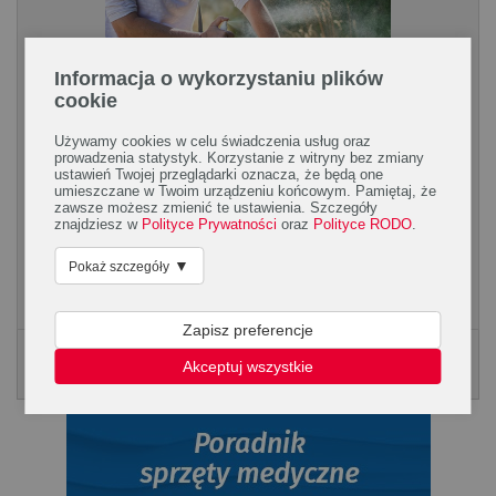
Informacja o wykorzystaniu plików
cookie
Używamy cookies w celu świadczenia usług oraz
prowadzenia statystyk. Korzystanie z witryny bez zmiany
Odstraszanie insektów i łagodzenie
ustawień Twojej przeglądarki oznacza, że będą one
ukąszeń
umieszczane w Twoim urządzeniu końcowym. Pamiętaj, że
zawsze możesz zmienić te ustawienia. Szczegóły
znajdziesz w
Polityce Prywatności
oraz
Polityce RODO
.
Rozpoczęcie sezonu urlopowego oznacza konieczność
przygotowania się na walkę z insektami takimi jak komary,
▼
Pokaż szczegóły
kleszcze czy meszki. Ponieważ ich ukąszenia, oprócz...
Zapisz preferencje
Poradnik Silmed
Akceptuj wszystkie
KLIKNIJ, ABY POBRAĆ PORADNK