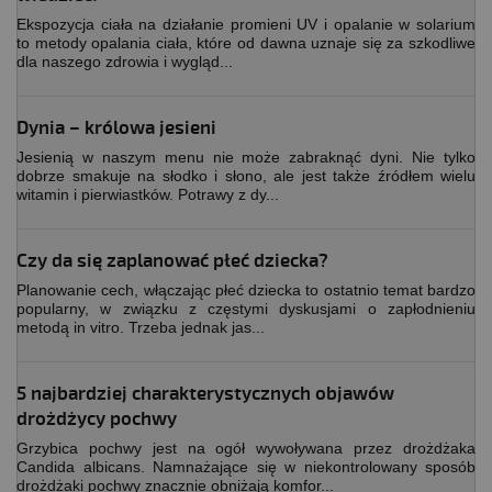
Ekspozycja ciała na działanie promieni UV i opalanie w solarium
to metody opalania ciała, które od dawna uznaje się za szkodliwe
dla naszego zdrowia i wygląd...
Dynia – królowa jesieni
Jesienią w naszym menu nie może zabraknąć dyni. Nie tylko
dobrze smakuje na słodko i słono, ale jest także źródłem wielu
witamin i pierwiastków. Potrawy z dy...
Czy da się zaplanować płeć dziecka?
Planowanie cech, włączając płeć dziecka to ostatnio temat bardzo
popularny, w związku z częstymi dyskusjami o zapłodnieniu
metodą in vitro. Trzeba jednak jas...
5 najbardziej charakterystycznych objawów
drożdżycy pochwy
Grzybica pochwy jest na ogół wywoływana przez drożdżaka
Candida albicans. Namnażające się w niekontrolowany sposób
drożdżaki pochwy znacznie obniżają komfor...