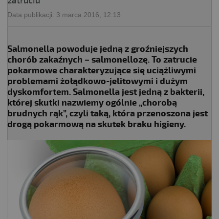
zatruciu
Data publikacji:
3 marca 2016, 12:13
Salmonella powoduje jedną z groźniejszych
chorób zakaźnych – salmonellozę. To zatrucie
pokarmowe charakteryzujące się uciążliwymi
problemami żołądkowo-jelitowymi i dużym
dyskomfortem. Salmonella jest jedną z bakterii,
której skutki nazwiemy ogólnie „chorobą
brudnych rąk”, czyli taką, która przenoszona jest
drogą pokarmową na skutek braku higieny.