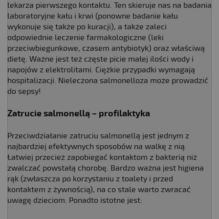
lekarza pierwszego kontaktu. Ten skieruje nas na badania
laboratoryjne kału i krwi (ponowne badanie kału
wykonuje się także po kuracji), a także zaleci
odpowiednie leczenie farmakologiczne (leki
przeciwbiegunkowe, czasem antybiotyk) oraz właściwą
dietę. Ważne jest też częste picie małej ilości wody i
napojów z elektrolitami. Ciężkie przypadki wymagają
hospitalizacji. Nieleczona salmonelloza może prowadzić
do sepsy!
Zatrucie salmonellą – profilaktyka
Przeciwdziałanie zatruciu salmonellą jest jednym z
najbardziej efektywnych sposobów na walkę z nią.
Łatwiej przecież zapobiegać kontaktom z bakterią niż
zwalczać powstałą chorobę. Bardzo ważna jest higiena
rąk (zwłaszcza po korzystaniu z toalety i przed
kontaktem z żywnością), na co stale warto zwracać
uwagę dzieciom. Ponadto istotne jest: