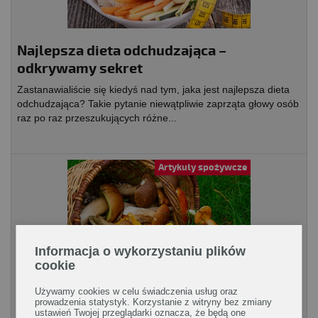
Najlepsza dieta odchudzająca –
odkrywamy sekret
Zastanawialiście się kiedyś nad tym, jaka jest najlepsza dieta
odchudzająca? Takie pytanie niewątpliwie zaprząta głowy osób
raz po raz przeszukujących różne...
Artykuły spożywcze
Informacja o wykorzystaniu plików
cookie
Używamy cookies w celu świadczenia usług oraz
Grzyby – skarby jesieni
prowadzenia statystyk. Korzystanie z witryny bez zmiany
ustawień Twojej przeglądarki oznacza, że będą one