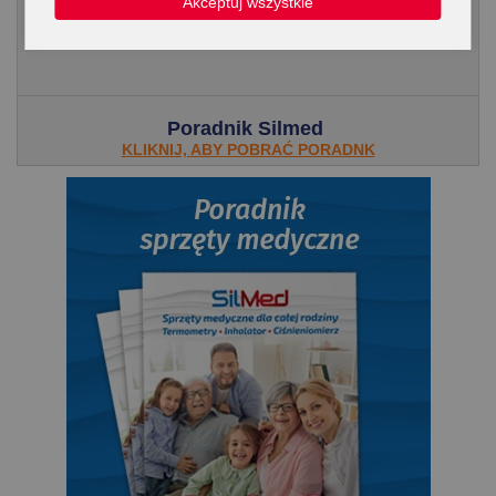
Akceptuj wszystkie
właściwości. Aloes do picia to dobroczynny sok aloesowy, który
wspomaga leczenie alergii i trudno...
Poradnik Silmed
KLIKNIJ, ABY POBRAĆ PORADNK