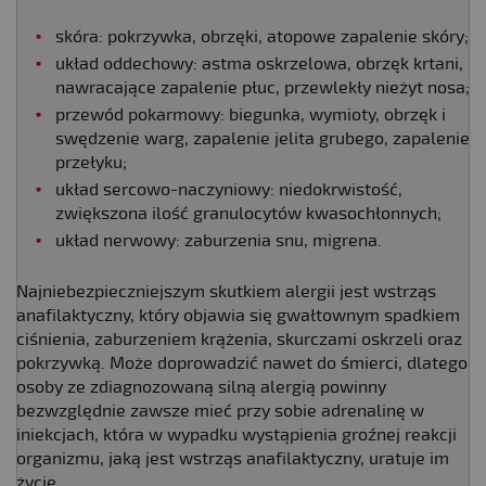
skóra: pokrzywka, obrzęki, atopowe zapalenie skóry;
układ oddechowy: astma oskrzelowa, obrzęk krtani,
nawracające zapalenie płuc, przewlekły nieżyt nosa;
przewód pokarmowy: biegunka, wymioty, obrzęk i
swędzenie warg, zapalenie jelita grubego, zapalenie
przełyku;
układ sercowo-naczyniowy: niedokrwistość,
zwiększona ilość granulocytów kwasochłonnych;
układ nerwowy: zaburzenia snu, migrena.
Najniebezpieczniejszym skutkiem alergii jest wstrząs
anafilaktyczny, który objawia się gwałtownym spadkiem
ciśnienia, zaburzeniem krążenia, skurczami oskrzeli oraz
pokrzywką. Może doprowadzić nawet do śmierci, dlatego
osoby ze zdiagnozowaną silną alergią powinny
bezwzględnie zawsze mieć przy sobie adrenalinę w
iniekcjach, która w wypadku wystąpienia groźnej reakcji
organizmu, jaką jest wstrząs anafilaktyczny, uratuje im
życie.