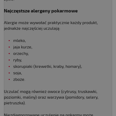
Najczęstsze alergeny pokarmowe
Alergie może wywołać praktycznie każdy produkt,
jednakże najczęściej uczulają:
mleko,
jaja kurze,
orzechy,
ryby,
skorupiaki (krewetki, kraby, homary),
soja,
zboże.
Uczulać mogą również owoce (cytrusy, truskawki,
poziomki, maliny) oraz warzywa (pomidory, selery,
pietruszka).
Niezdiagnozowane uczulenie na pokarmy może