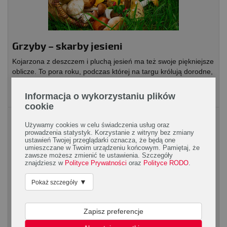
Grzyby – skarby jesieni
Kojarzona z deszczem i pluchą jesień ma też swoje piękniejsze
oblicze. To pora roku, podczas której na targu królują dorodne,
czerwone jabłka, pękate dynie,...
Informacja o wykorzystaniu plików
cookie
Artykuły spożywcze
Używamy cookies w celu świadczenia usług oraz
prowadzenia statystyk. Korzystanie z witryny bez zmiany
ustawień Twojej przeglądarki oznacza, że będą one
umieszczane w Twoim urządzeniu końcowym. Pamiętaj, że
zawsze możesz zmienić te ustawienia. Szczegóły
znajdziesz w
Polityce Prywatności
oraz
Polityce RODO
.
▼
Pokaż szczegóły
Aloes – dobrodziejstwo soczystych liści
Zapisz preferencje
Mięsiste liście aloesu posiadają wiele cennych dla zdrowia