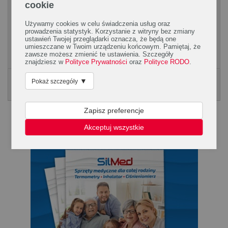
cookie
wszawicy
Stwierdzenie obecności dorosłych wszy i złożonych jaj
Używamy cookies w celu świadczenia usług oraz
prowadzenia statystyk. Korzystanie z witryny bez zmiany
umożliwia rozpoznanie choroby. Obecnie jeśli choroba ma
ustawień Twojej przeglądarki oznacza, że będą one
łagodny przebieg i nie doszło do wy­stąpienia...
umieszczane w Twoim urządzeniu końcowym. Pamiętaj, że
zawsze możesz zmienić te ustawienia. Szczegóły
znajdziesz w
Polityce Prywatności
oraz
Polityce RODO
.
▼
Pokaż szczegóły
Poradnik Silmed
KLIKNIJ, ABY POBRAĆ PORADNK
Zapisz preferencje
Akceptuj wszystkie