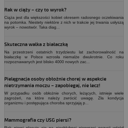
Rak w ciąży – czy to wyrok?
Ciąża jest dla większości kobiet okresem radosnego oczekiwania
na potomka. Niestety niektóre z nich w trakcie jej trwania usłyszą
wyrok – nowotwór. Taka diag...
Skuteczna walka z białaczką
Na przestrzeni ostatnich trzydziestu lat zachorowalność na
białaczkę w Polsce wzrosła niemalże dwukrotnie. Co roku
rozpoznawanych jest blisko 4000 nowych zac...
Pielęgnacja osoby obłożnie chorej w aspekcie
nietrzymania moczu – zapobiegaj, nie lecz!
W przypadku osób obłożnie chorych, leżących, istnieje wiele
zagrożeń, na które należy zwrócić uwagę. Zła kondycja
organizmu i postępująca choroba sprzyjają p...
Mammografia czy USG piersi?
Rak piersi plasuje się na niechlubnej pierwszej pozycji wśród